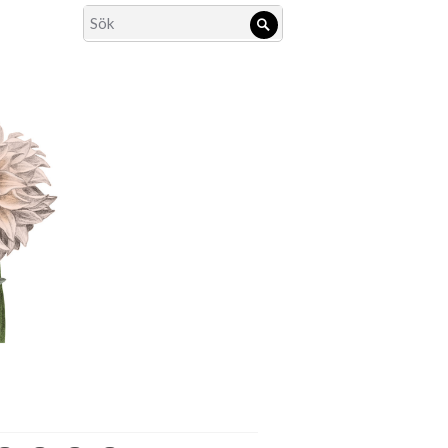
Search
Sök
for: