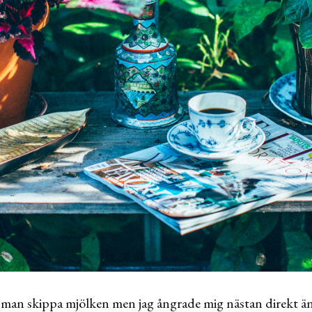
 man skippa mjölken men jag ångrade mig nästan direkt ä