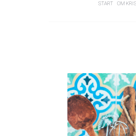
START
OM KRI