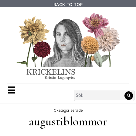
BACK TO TOP
Skip
to
content
☰
Search
Sö
for:
Okategoriserade
augustiblommor