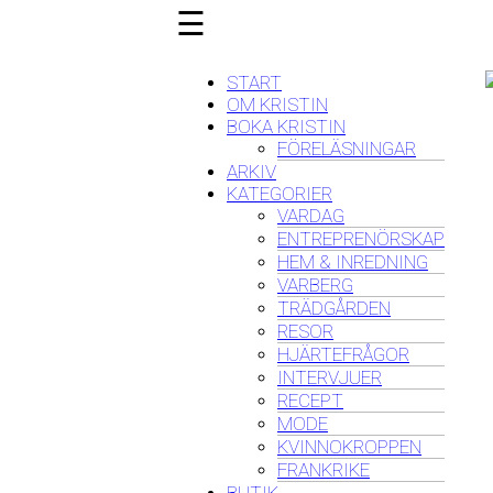
☰
START
OM KRISTIN
BOKA KRISTIN
FÖRELÄSNINGAR
ARKIV
KATEGORIER
VARDAG
ENTREPRENÖRSKAP
HEM & INREDNING
VARBERG
TRÄDGÅRDEN
RESOR
HJÄRTEFRÅGOR
INTERVJUER
RECEPT
MODE
KVINNOKROPPEN
FRANKRIKE