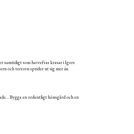
r samtidigt som havrefras krasar i Igors
cern och terrorn sprider ut sig mer än
nade… Bygga en ordentligt hönsgård och en