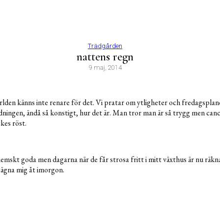
Trädgården
nattens regn
9 maj, 2014
lden känns inte renare för det. Vi pratar om ytligheter och fredagsplane
tidningen, ändå så konstigt, hur det är. Man tror man är så trygg men can
kes röst.
mskt goda men dagarna när de får strosa fritt i mitt växthus är nu räk
ag ägna mig åt imorgon.