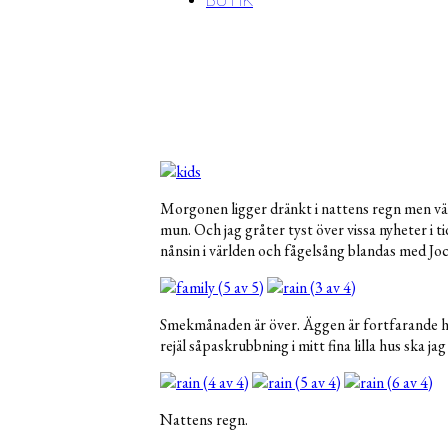
BUTIK
Morgonen ligger dränkt i nattens regn men vär
mun. Och jag gråter tyst över vissa nyheter i 
nånsin i världen och fågelsång blandas med Joc
Smekmånaden är över. Äggen är fortfarande he
rejäl såpaskrubbning i mitt fina lilla hus ska j
Nattens regn.