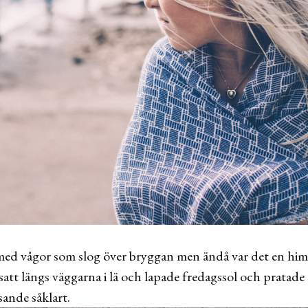
ed vågor som slog över bryggan men ändå var det en himla
 satt längs väggarna i lä och lapade fredagssol och pratad
sande såklart.