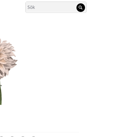
Search
Sök
for: