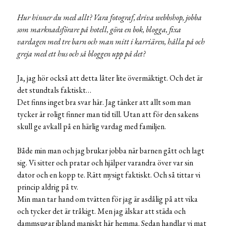
Hur hinner du med allt? Vara fotograf, driva webbshop, jobba
som marknadsförare på hotell, göra en bok, blogga, fixa
vardagen med tre barn och man mitt i karriären, hålla på och
greja med ett hus och så bloggen upp på det?
Ja, jag hör också att detta låter lite övermäktigt. Och det är
det stundtals faktiskt…
Det finns inget bra svar här. Jag tänker att allt som man
tycker är roligt finner man tid till. Utan att för den sakens
skull ge avkall på en härlig vardag med familjen.
Både min man och jag brukar jobba när barnen gått och lagt
sig. Vi sitter och pratar och hjälper varandra över var sin
dator och en kopp te. Rätt mysigt faktiskt. Och så tittar vi
princip aldrig på tv.
Min man tar hand om tvätten för jag är asdålig på att vika
och tycker det är tråkigt. Men jag älskar att städa och
dammsugar ibland maniskt här hemma. Sedan handlar vi mat