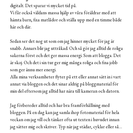
digitalt. Det sparar vi mycket tid på.
Vi får också väldans massa hjälp av våra föräldrar med att
hämta barn, fixa matlådor och ställa upp med en timme både
här och där.
Sedan ser det nog ut som om jag hinner mycket för jag är
snabb. Annars blir jag uttråkad. Och så gör jag alltid de roliga
sakerna först och det ger massa energi. Som att blogga. Det
är skoj. Och det i sin tur ger mig många roliga och fina jobb
som ger ännu mer energi.
Alla mina verksamheter flyter på ett eller annat sätt in i vart
annat via bloggen och det sinar aldrig på bloggmaterial för
min del eftersom jag alltid har nära till kameran och datorn.
Jag förbereder alltid och har bra framförhållning med
bloggen. På en dag kan jag samla ihop fotomaterial för hela
veckan om jag vill och tänker ofta ut texten i huvudet innan
jag sätter mig och skriver. Typ när jag städar, cyklar eller så…