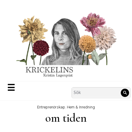
Skip
to
content
☰
Search
Sö
for:
Entreprenörskap
,
Hem & Inredning
om tiden