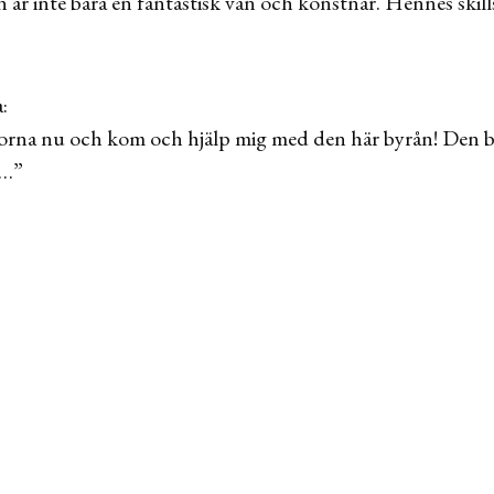
 är inte bara en fantastisk vän och konstnär. Hennes ski
:
na nu och kom och hjälp mig med den här byrån! Den be
a…”