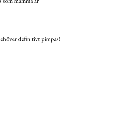
lls som mamma är
höver definitivt pimpas!