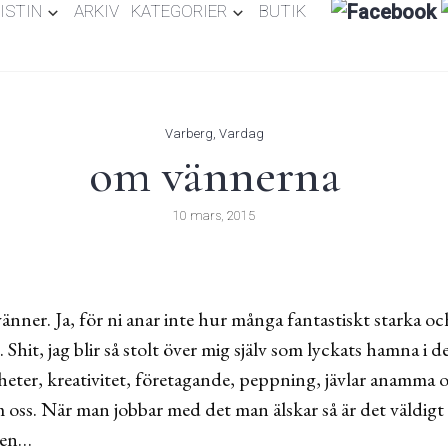
ISTIN
ARKIV
KATEGORIER
BUTIK
Varberg
,
Vardag
om vännerna
10 mars, 2015
vänner. Ja, för ni anar inte hur många fantastiskt starka o
. Shit, jag blir så stolt över mig själv som lyckats hamna i
heter, kreativitet, företagande, peppning, jävlar anamma 
 oss. När man jobbar med det man älskar så är det väldigt lä
gen…