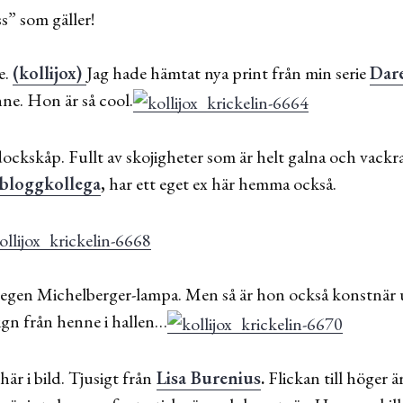
s” som gäller!
e.
(kollijox)
Jag hade hämtat nya print från min serie
Dar
enne. Hon är så cool.
ckskåp. Fullt av skojigheter som är helt galna och vackra.
 bloggkollega
,
har ett eget ex här hemma också.
n egen Michelberger-lampa. Men så är hon också konstnär u
ign från henne i hallen…
här i bild. Tjusigt från
Lisa Burenius
.
Flickan till höger ä