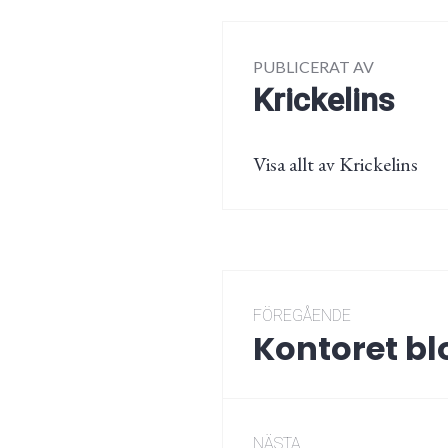
PUBLICERAT AV
Krickelins
Visa allt av Krickelins
Inläggsnaviger
FÖREGÅENDE
Kontoret b
Föregående
post:
NÄSTA