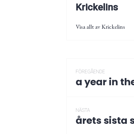
Krickelins
Visa allt av Krickelins
Inläggsnaviger
FÖREGÅENDE
a year in th
Föregående
post:
NÄSTA
årets sista
Nästa
post: