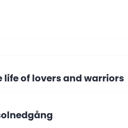
ing
e life of lovers and warriors
 solnedgång