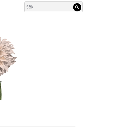
Search
Sök
for: