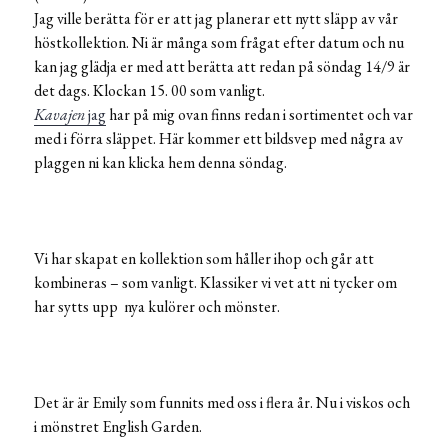
Jag ville berätta för er att jag planerar ett nytt släpp av vår
höstkollektion. Ni är många som frågat efter datum och nu
kan jag glädja er med att berätta att redan på söndag 14/9 är
det dags. Klockan 15. 00 som vanligt.
Kavajen
jag
har på mig ovan finns redan i sortimentet och var
med i förra släppet. Här kommer ett bildsvep med några av
plaggen ni kan klicka hem denna söndag.
Vi har skapat en kollektion som håller ihop och går att
kombineras – som vanligt. Klassiker vi vet att ni tycker om
har sytts upp nya kulörer och mönster.
Det är är Emily som funnits med oss i flera år. Nu i viskos och
i mönstret English Garden.