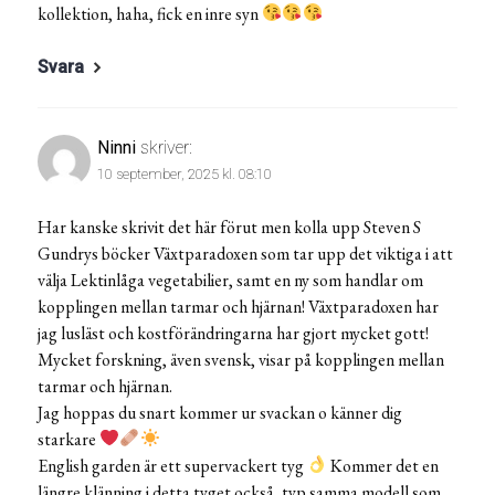
kollektion, haha, fick en inre syn
Svara
Ninni
skriver:
10 september, 2025 kl. 08:10
Har kanske skrivit det här förut men kolla upp Steven S
Gundrys böcker Växtparadoxen som tar upp det viktiga i att
välja Lektinlåga vegetabilier, samt en ny som handlar om
kopplingen mellan tarmar och hjärnan! Växtparadoxen har
jag lusläst och kostförändringarna har gjort mycket gott!
Mycket forskning, även svensk, visar på kopplingen mellan
tarmar och hjärnan.
Jag hoppas du snart kommer ur svackan o känner dig
starkare
English garden är ett supervackert tyg
Kommer det en
längre klänning i detta tyget också, typ samma modell som