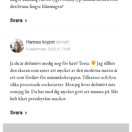
den bruna längre klänningen?
Svara
Hannas krypin
skriver:
9 september, 2025 kl. 19:56
Ja du är definitivt modig nog för hatt! Testa.
Jag tillhör
den skaran som anser att mycket av den moderna maten är
ett rent fördärv för människokroppen. Tillsatser och fyra
olika processade sockerarter. Men jag lever definitivt inte
som jag lär. Du har med dig mycket gott att mumsa på. Slår
helt klart pressbyråns mackor.
Svara
Inläggsnavigering