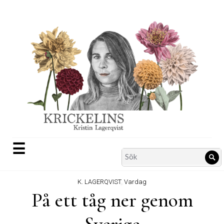
Skip
to
content
☰
Search
Sö
for:
K. LAGERQVIST
,
Vardag
På ett tåg ner genom