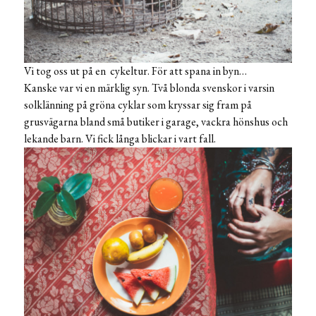
Vi tog oss ut på en cykeltur. För att spana in byn…
Kanske var vi en märklig syn. Två blonda svenskor i varsin
solklänning på gröna cyklar som kryssar sig fram på
grusvägarna bland små butiker i garage, vackra hönshus och
lekande barn. Vi fick långa blickar i vart fall.