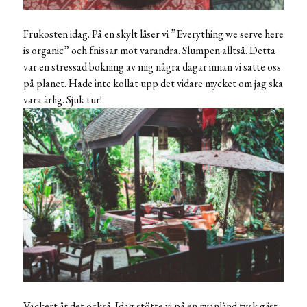
Frukosten idag. På en skylt läser vi ”Everything we serve here
is organic” och fnissar mot varandra. Slumpen alltså. Detta
var en stressad bokning av mig några dagar innan vi satte oss
på planet. Hade inte kollat upp det vidare mycket om jag ska
vara ärlig. Sjuk tur!
Vackert är det också. Idag stötte vi på en nyanländ tysk gäst.