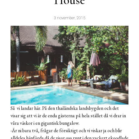
House
3 november, 2015
Så vi landar här. På den thailändska landsbygden och det
visar sig att vi är de enda gästerna på hela stället då vi drar in
våra väskor i en gigantisk bungalow.
-Är ni bara två, frågar de försiktigt och vi viskar ja och blir
alldeles hänförda då de visar oss runt i den vackert ekoodlade