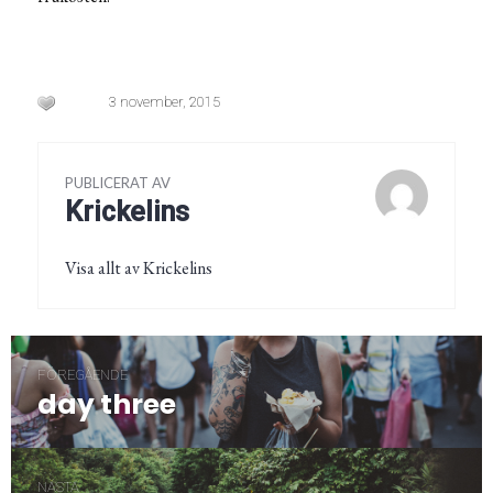
3 november, 2015
PUBLICERAT AV
Krickelins
Visa allt av Krickelins
Inläggsnavigering
FÖREGÅENDE
day three
Föregående
post:
NÄSTA