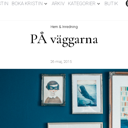
STIN
BOKA KRISTIN
ARKIV
KATEGORIER
BUTIK
Hem & Inredning
PÅ väggarna
26 maj, 2015