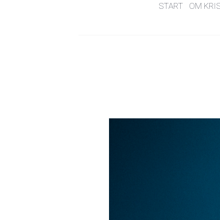
START
OM KRI