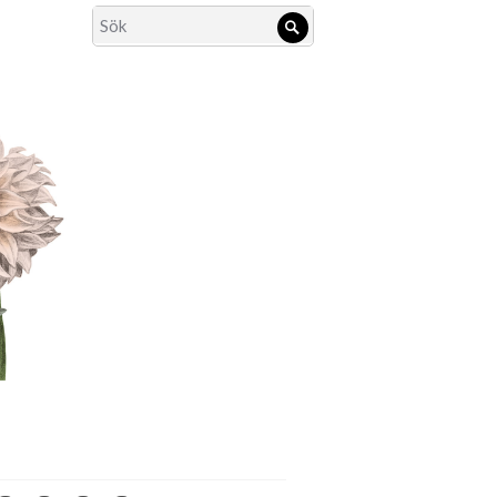
Search
Sök
for: