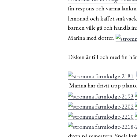
fin respons och varma länkni
lemonad och kaffe i små vac
barnen ville gå och handla in
Marina med dotter.
Disken är till och med fin här
Marina har drivit upp plantor
dygn på semestern. Spela kub