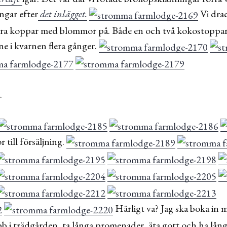
ngar efter
det inlägget.
Vi dra
kra koppar med blommor på. Både en och två kokostoppar
ne i kvarnen flera gånger.
.
 till försäljning.
Härligt va? Jag ska boka in 
b i trädgården, ta långa promenader, äta gott och ha lån