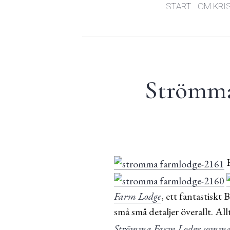
START
OM KRI
Strömma 
H
Farm Lodge
, ett fantastiskt
små små detaljer överallt. A
Strömma Farm Lodge somma