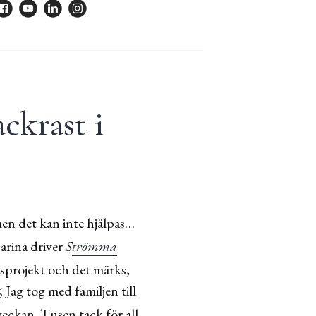
ckrast i
men det kan inte hjälpas…
rina driver
S
trömma
vsprojekt och det märks,
Jag tog med familjen till
veckan. Tusen tack för all