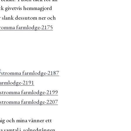
ck givetvis hemmagjord
 slank dessutom ner och
mig och mina vänner ett
ga samtal i solnedgången.