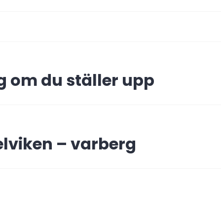
ing
 om du ställer upp
elviken – varberg