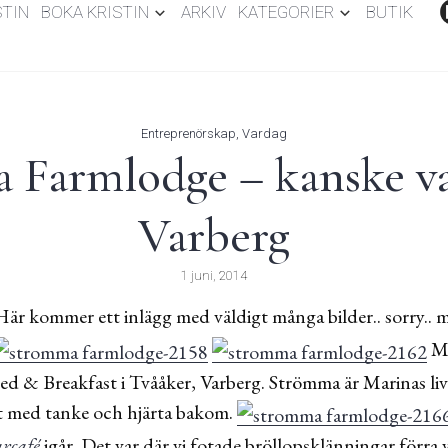
STIN
BOKA KRISTIN
ARKIV
KATEGORIER
BUTIK
Entreprenörskap
,
Vardag
Farmlodge – kanske va
Varberg
1 juni, 2014
är kommer ett inlägg med väldigt många bilder.. sorry.. 
Ma
 Bed & Breakfast i Tvååker, Varberg. Strömma är Marinas li
llt med tanke och hjärta bakom.
rcafé
igår. Det var där vi fotade bröllopsklänningar förra 