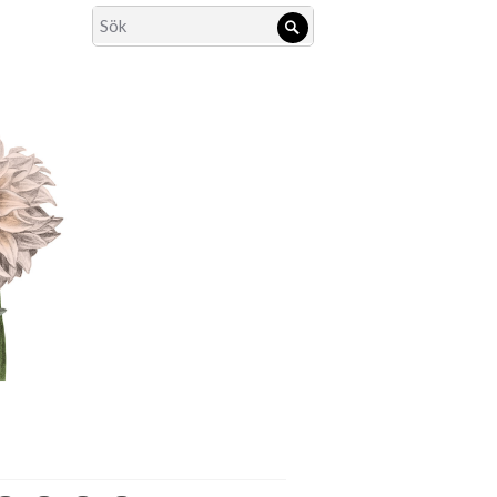
Search
Sök
for: