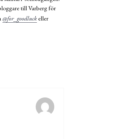
loggare till Varberg för
en
@for_goodluck
eller