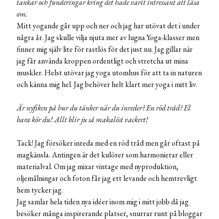
tankar och funderingar kring det hade varit intressant att läsa
om.
Mitt yogande går upp och ner och jag har utövat det i under
några år. Jag skulle vilja njuta mer av lugna Yoga-klasser men
finner mig själv lite för rastlös för det just nu. Jag gillar när
jag får använda kroppen ordentligt och stretcha ut mina
muskler. Helst utövar jag yoga utomhus för att ta in naturen
och känna mig hel. Jag behöver helt klart mer yoga i mitt liv.
Är nyfiken på hur du tänker när du inreder? En röd tråd? El
bara kör du! Allt blir ju så makalöst vackert!
Tack! Jag försöker inreda med en röd tråd men går oftast på
magkänsla. Antingen är det kulörer som harmonierar eller
materialval. Om jag mixar vintage med nyproduktion,
oljemålningar och foton får jag ett levande och hemtrevligt
hem tycker jag.
Jag samlar hela tiden nya idéer inom mig i mitt jobb då jag
besöker många inspirerande platser, snurrar runt på bloggar