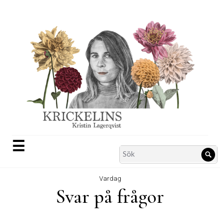
Skip
to
content
☰
Search
Sö
for:
Vardag
Svar på frågor