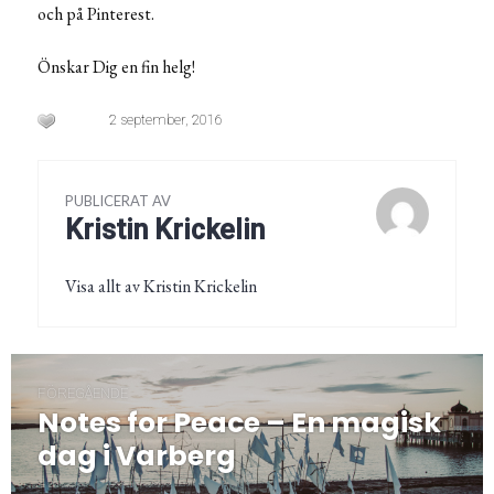
och på Pinterest.
Önskar Dig en fin helg!
2 september, 2016
PUBLICERAT AV
Kristin Krickelin
Visa allt av Kristin Krickelin
Inläggsnavigering
FÖREGÅENDE
Notes for Peace – En magisk
Föregående
post:
dag i Varberg