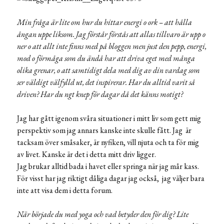
Min fråga är lite om hur du hittar energi o ork – att hålla
ångan uppe liksom. Jag förstår förstås att allas tillvaro är upp o
ner o att allt inte finns med på bloggen men just den pepp, energi,
mod o förmåga som du ändå har att driva eget med många
olika grenar, o att samtidigt dela med dig av din vardag som
ser väldigt välfylld ut, det inspirerar. Har du alltid varit så
driven? Har du ngt knep för dagar då det känns motigt?
Jag har gått igenom svåra situationer i mitt liv som gett mig
perspektiv som jag annars kanske inte skulle fått. Jag är
tacksam över småsaker, är nyfiken, vill njuta och ta för mig
av livet. Kanske är det i detta mitt driv ligger.
Jag brukar alltid bada i havet eller springa när jag mår kass.
För visst har jag riktigt dåliga dagar jag också, jag väljer bara
inte att visa dem i detta forum.
När började du med yoga och vad betyder den för dig? Lite