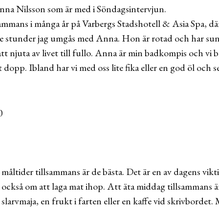
Anna Nilsson som är med i Söndagsintervjun.
sammans i många år på Varbergs Stadshotell & Asia Spa, dä
 de stunder jag umgås med Anna. Hon är rotad och har sund
 att njuta av livet till fullo. Anna är min badkompis och vi
t dopp. Ibland har vi med oss lite fika eller en god öl och s
a måltider tillsammans är de bästa. Det är en av dagens vikt
 också om att laga mat ihop. Att äta middag tillsammans är 
n slarvmaja, en frukt i farten eller en kaffe vid skrivbordet.