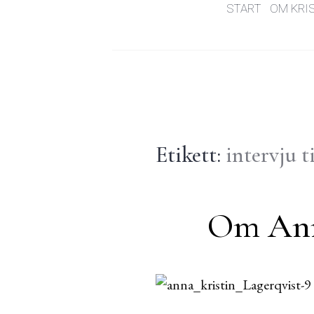
START
OM KRI
Etikett:
intervju t
Om Anna