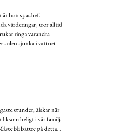
r är hon spachef.
a värderingar, tror alltid
 brukar ringa varandra
er solen sjunka i vattnet
igaste stunder, älskar när
liksom heligt i vår familj.
 Måste bli bättre på detta…