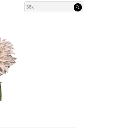
Search
Sök
for: