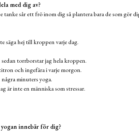
dela med dig av?
e tanke sår ett frö inom dig så plantera bara de som gör di
 säga hej till kroppen varje dag.
sedan torrborstar jag hela kroppen.
itron och ingefära i varje morgon.
 några minuters yoga.
Jag är inte en människa som stressar.
d yogan innebär för dig?