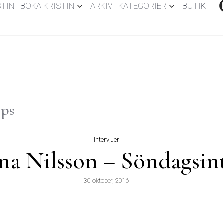
STIN
BOKA KRISTIN
ARKIV
KATEGORIER
BUTIK
ips
Intervjuer
 Nilsson – Söndagsin
30 oktober, 2016