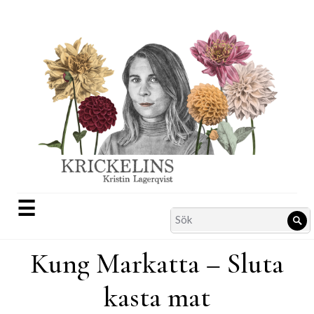
Skip
to
content
☰
Search
Sö
for:
Kung Markatta – Sluta
kasta mat