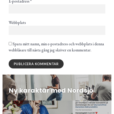
E-postadress
*
Webbplats
Spara mitt namn, min e-postadress och webbplats i denna
webbläsare till nästa gång jag skriver en kommentar.
Inläggsnavigering
FÖREGÅENDE
Ny karaktär med Nordsjö
Föregående
post:
NÄSTA