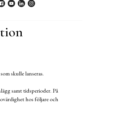
ktion
som skulle lanseras.
nlägg samt tidsperioder. På
rovärdighet hos följare och