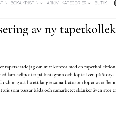
STIN
BOKA KRISTIN
ARKIV
KATEGORIER
BUTIK
ering av ny tapetkolle
 tapetserade jag om mitt kontor med en tapetkollektion 
ed karusellposter på Instagram och löpte även på Storys.
och mig att ha ett längre samarbete som löper över fler i
ketpris som passar båda och samarbetet skänker även stor t