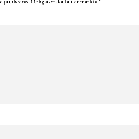
 publiceras.
Obligatoriska fält är märkta
*