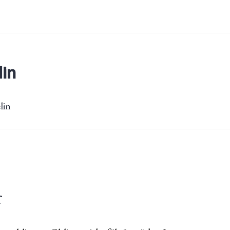
lin
lin
r