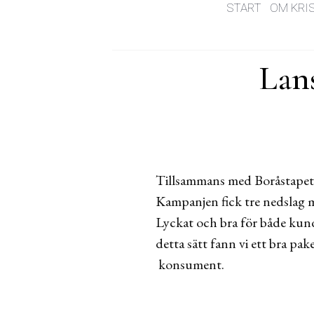
START
OM KRI
Lans
Tillsammans med Boråstapeter
Kampanjen fick tre nedslag m
Lyckat och bra för både kund 
detta sätt fann vi ett bra pa
konsument.