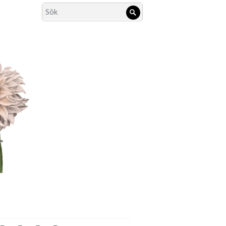
Search
Sök
for: