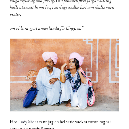
ringar efter sig som fotsteg. Och januariljuset färgar allting
kallt utan att be om lov, i en slags ändlös höst som skulle varit
vinter,
om vi bara gjort annorlunda för längesen.”
Hos
Lady Slider
fann jag en hel serie vackra foton tagna i
staden jag precis lämnat: