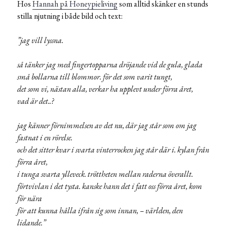
Hos
Hannah på Honeypieliving
som alltid skänker en stunds
stilla njutning i både bild och text:
”jag vill lyssna.
så tänker jag med fingertopparna dröjande vid de gula, glada
små bollarna till blommor. för det som varit tungt,
det som vi, nästan alla, verkar ha upplevt under förra året,
vad är det..?
jag känner förnimmelsen av det nu, där jag står som om jag
fastnat i en rörelse.
och det sitter kvar i svarta vinterrocken jag står där i. kylan från
förra året,
i tunga svarta ylleveck. tröttheten mellan raderna överallt.
förtvivlan i det tysta. kanske hann det i fatt oss förra året, kom
för nära
för att kunna hålla ifrån sig som innan, – världen, den
lidande.”