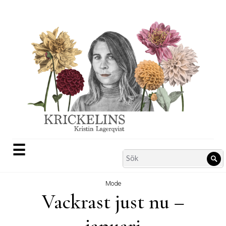
Skip
to
content
☰
Search
Sö
for:
Mode
Vackrast just nu –