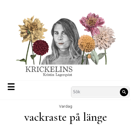
Skip
to
content
☰
Search
Sö
for:
Vardag
vackraste på länge