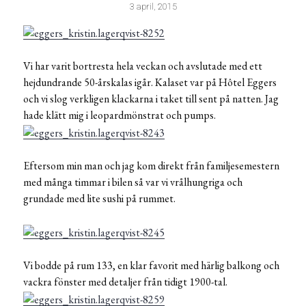
3 april, 2015
Vi har varit bortresta hela veckan och avslutade med ett
hejdundrande 50-årskalas igår. Kalaset var på Hôtel Eggers
och vi slog verkligen klackarna i taket till sent på natten. Jag
hade klätt mig i leopardmönstrat och pumps.
Eftersom min man och jag kom direkt från familjesemestern
med många timmar i bilen så var vi vrålhungriga och
grundade med lite sushi på rummet.
Vi bodde på rum 133, en klar favorit med härlig balkong och
vackra fönster med detaljer från tidigt 1900-tal.