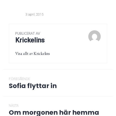
3 april, 2015
PUBLICERAT AV
Krickelins
Visa allt av Krickelins
Inläggsnavigering
FÖREGÅENDE
Sofia flyttar in
Föregående
post:
NÄSTA
Om morgonen här hemma
Nästa