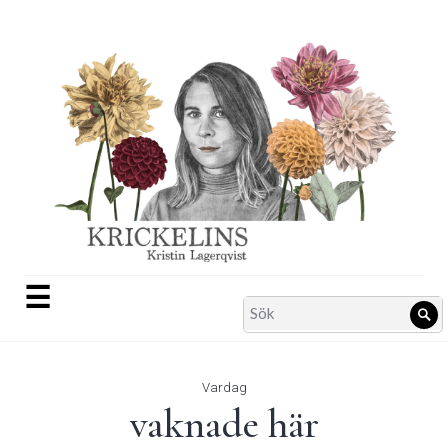
Skip
to
content
☰
Search
Sö
for:
Vardag
vaknade här