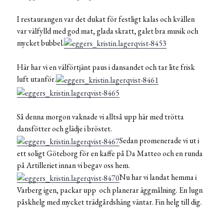
I restaurangen var det dukat för festligt kalas och kvällen
var välfylld med god mat, glada skratt, galet bra musik och
mycket bubbel.
Här har vi en välförtjänt paus i dansandet och tar lite frisk
luft utanför.
Så denna morgon vaknade vi alltså upp här med trötta
dansfötter och glädje i bröstet.
Sedan promenerade vi ut i
ett soligt Göteborg för en kaffe på Da Matteo och en runda
på Artilleriet innan vi begav oss hem.
Nu har vi landat hemma i
Varberg igen, packar upp och planerar äggmålning. En lugn
påskhelg med mycket trädgårdshäng väntar. Fin helg till dig.