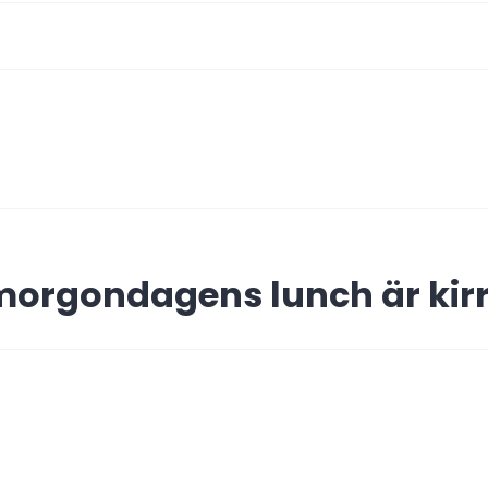
ing
morgondagens lunch är kir