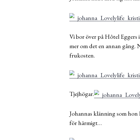
Vi bor över på Hôtel Eggers i
mer om det en annan gång. Nu
frukosten.
Tjejhögar.
Johannas klänning som hon ha
för härmigt…