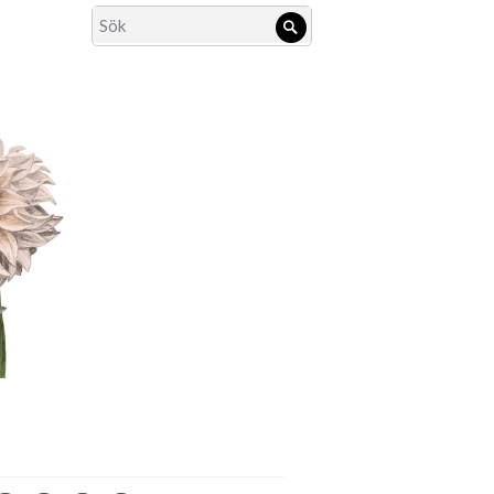
Search
Sök
for: