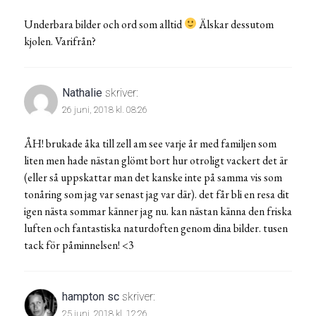
Underbara bilder och ord som alltid
Älskar dessutom
kjolen. Varifrån?
Nathalie
skriver:
26 juni, 2018 kl. 08:26
ÅH! brukade åka till zell am see varje år med familjen som
liten men hade nästan glömt bort hur otroligt vackert det är
(eller så uppskattar man det kanske inte på samma vis som
tonåring som jag var senast jag var där). det får bli en resa dit
igen nästa sommar känner jag nu. kan nästan känna den friska
luften och fantastiska naturdoften genom dina bilder. tusen
tack för påminnelsen! <3
hampton sc
skriver:
25 juni, 2018 kl. 12:26