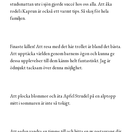
studsmattan ute i sjön gjorde succé hos oss alla. Att åka
rodel i Kaprun är också ett varmt tips. Så skoj för hela
familjen.
Finaste killen! Att resa med det här trollet är bland det bästa.
Att upptäcka världen genom barnens ögon och kunna ge
dessa upplevelser till dem känns helt fantastiskt. Jag är
ödmjukt tacksam över denna möjlighet.
Att plocka blommor och äta Apfel Strudel på en alptopp
mitt i sommaren är inte så tokigt.
Att sedan vandra en timme till och hitta en ny restaurang där