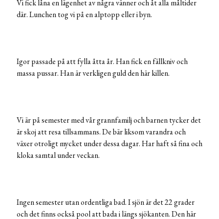
Vi fick låna en lägenhet av några vänner och åt alla måltider
där. Lunchen tog vi på en alptopp eller i byn.
Igor passade på att fylla åtta år. Han fick en fällkniv och
massa pussar. Han är verkligen guld den här killen.
Vi är på semester med vår grannfamilj och barnen tycker det
är skoj att resa tillsammans. De bär liksom varandra och
växer otroligt mycket under dessa dagar. Har haft så fina och
kloka samtal under veckan.
Ingen semester utan ordentliga bad. I sjön är det 22 grader
och det finns också pool att bada i längs sjökanten. Den här