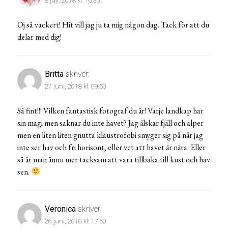
8 juli, 2018 kl. 16:30
Oj så vackert! Hit vill jag ju ta mig någon dag. Tack för att du
delar med dig!
Britta
skriver:
27 juni, 2018 kl. 09:50
Så fint!!! Vilken fantastisk fotograf du är! Varje landkap har
sin magi men saknar du inte havet? Jag älskar fjäll och alper
men en liten liten gnutta klaustrofobi smyger sig på när jag
inte ser hav och fri horisont, eller vet att havet är nära. Eller
så är man ännu mer tacksam att vara tillbaka till kust och hav
sen.
Veronica
skriver:
26 juni, 2018 kl. 17:50