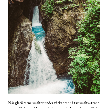
När glaciärerna smälter under vårkanten så tar smältvattnet