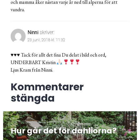
och mamma åker nästan varje år ned till alperna för att
vandra.
Ninni
skriver:
23 juni, 2018 kl. 11:32
♥️♥️♥️ Tack för allt det fina Du delat i bild och ord,
UNDERBART Kristin
Ljus Kram från Ninni.
Kommentarer
stängda
Inläggsnavigering
FÖREGÅENDE
Hur går det för dahliorna?
Föregående
post: