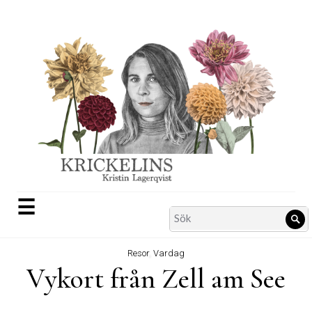
Skip
to
content
☰
Search
Sö
for:
Resor
,
Vardag
Vykort från Zell am See