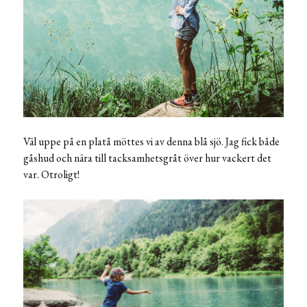
Väl uppe på en platå möttes vi av denna blå sjö. Jag fick både
gåshud och nära till tacksamhetsgråt över hur vackert det
var. Otroligt!