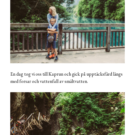
En dag tog vi oss till Kaprun och gick på upptäcksfärd längs
med forsar och vattenfall av smältvatten.