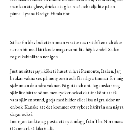
man kan äta glass, dricka ett glas rosé och tälja lite på en
pinne. Lyssna färdigt. Himla fint.
Så här fin blev buketten innan vi satte oss i sittliften och åkte
ner en bit med kittlande magar samt lite höjdsvindel. Sedan
tog vi kabinliften ner igen.
Just nu sitter jag i köket i huset vi hyr i Piemonte, Italien. Jag
brukar vakna sex på morgonen och får några timmar för mig
själv innan de andra vaknar. På gott och ont. Jag önskar mig
själv lite bättre sömn men tycker också det är skönt att få
vara själv en stund, greja med bilder eller läsa några sidor ur
en bok. Kanske att det kommer ett vykort härifrån om några
dagar också.
Imorgon tänkte jag posta ett nytt inlägg från The Norrmans
i Danmark så kika in då.