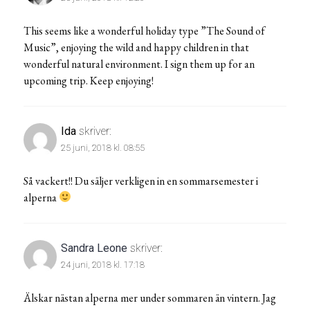
This seems like a wonderful holiday type ”The Sound of
Music”, enjoying the wild and happy children in that
wonderful natural environment. I sign them up for an
upcoming trip. Keep enjoying!
Ida
skriver:
25 juni, 2018 kl. 08:55
Så vackert!! Du säljer verkligen in en sommarsemester i
alperna
Sandra Leone
skriver:
24 juni, 2018 kl. 17:18
Älskar nästan alperna mer under sommaren än vintern. Jag