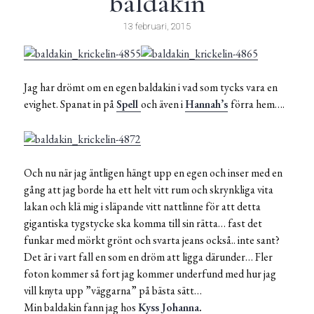
baldakin
13 februari, 2015
Jag har drömt om en egen baldakin i vad som tycks vara en
evighet. Spanat in på
Spell
och även i
Hannah’s
förra hem….
Och nu när jag äntligen hängt upp en egen och inser med en
gång att jag borde ha ett helt vitt rum och skrynkliga vita
lakan och klä mig i släpande vitt nattlinne för att detta
gigantiska tygstycke ska komma till sin rätta… fast det
funkar med mörkt grönt och svarta jeans också.. inte sant?
Det är i vart fall en som en dröm att ligga därunder… Fler
foton kommer så fort jag kommer underfund med hur jag
vill knyta upp ”väggarna” på bästa sätt…
Min baldakin fann jag hos
Kyss Johanna
.