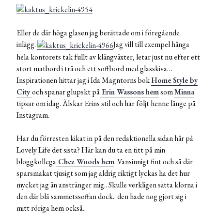
Eller de där höga glasen jag berättade om i föregående
inlägg.
Jag vill till exempel hänga
hela kontorets tak fullt av klängväxter, letar just nu efter ett
stort matbord i trä och ett soffbord med glasskiva…
Inspirationen hittar jag i Ida Magntorns bok
Home Style by
City
och spanar glupskt på
Erin Wassons hem
som
Minna
tipsar om idag. Älskar Erins stil och har följt henne länge på
Instagram.
Har du förresten kikat in på den redaktionella sidan här på
Lovely Life det sista? Här kan du ta en titt på min
bloggkollega
Chez Woods hem
. Vansinnigt fint och så där
sparsmakat tjusigt som jag aldrig riktigt lyckas ha det hur
mycket jag än anstränger mig.. Skulle verkligen sätta klorna i
den där blå sammetssoffan dock.. den hade nog gjort sig i
mitt röriga hem också..