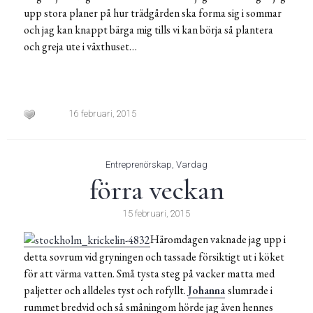
upp stora planer på hur trädgården ska forma sig i sommar
och jag kan knappt bärga mig tills vi kan börja så plantera
och greja ute i växthuset…
16 februari, 2015
Entreprenörskap
,
Vardag
förra veckan
15 februari, 2015
Häromdagen vaknade jag upp i
detta sovrum vid gryningen och tassade försiktigt ut i köket
för att värma vatten. Små tysta steg på vacker matta med
paljetter och alldeles tyst och rofyllt.
Johanna
slumrade i
rummet bredvid och så småningom hörde jag även hennes