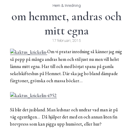
Hem & Inredning
om hemmet, andras och
mitt egna
17 februari, 2015
Om vi pratar inredning så känner jag mig
så pepp på många andras hem och stil just nu men vill helst
lämna mitt egna. Har till och med börjat spana på gamla
sekelskifteshus på Hemnet. Där ska jag bo bland dämpade
färgtoner, grönska och massa böcker…
Så blir det ju ibland. Man ledsnar och undrar vad man är på
väg egentligen… Då hjälper det med en och annan liten fin
brevpress som kan pigga upp humöret, eller hur?