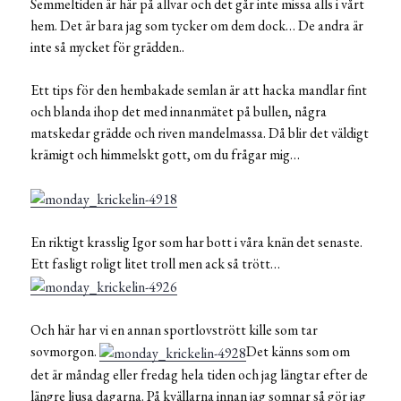
Semmeltiden är här på allvar och det går inte missa alls i vårt
hem. Det är bara jag som tycker om dem dock… De andra är
inte så mycket för grädden..
Ett tips för den hembakade semlan är att hacka mandlar fint
och blanda ihop det med innanmätet på bullen, några
matskedar grädde och riven mandelmassa. Då blir det väldigt
krämigt och himmelskt gott, om du frågar mig…
En riktigt krasslig Igor som har bott i våra knän det senaste.
Ett fasligt roligt litet troll men ack så trött…
Och här har vi en annan sportlovstrött kille som tar
sovmorgon.
Det känns som om
det är måndag eller fredag hela tiden och jag längtar efter de
längre ljusa dagarna. På kvällarna innan jag somnar så gör jag