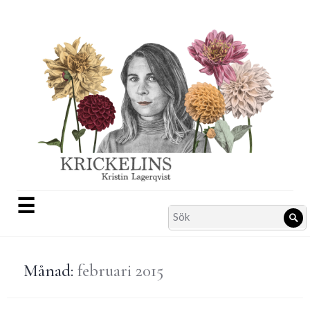
Skip
to
content
☰
Search
Sö
for:
Månad:
februari 2015