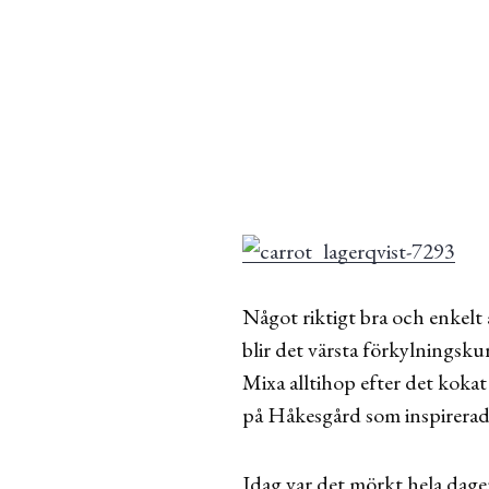
Något riktigt bra och enkelt 
blir det värsta förkylningskur
Mixa alltihop efter det koka
på Håkesgård som inspirera
Idag var det mörkt hela dagen