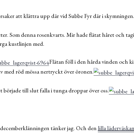
 orsaker att klättra upp där vid Subbe Fyr där i skymningen
ter. Som denna rosenkvarts. Mir hade flätat håret och tagit 
rga kustlinjen med.
Flätan föll i den hårda vinden och k
iv med röd mössa nertryckt över öronen.
örjade till slut falla i tunga droppar över oss.
l decemberklänningen tänker jag. Och den
lilla läderväska