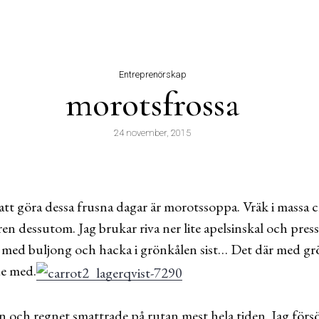
Entreprenörskap
morotsfrossa
24 november, 2015
att göra dessa frusna dagar är morotssoppa. Vräk i massa ch
en dessutom. Jag brukar riva ner lite apelsinskal och pressa
t med buljong och hacka i grönkålen sist… Det där med gr
de med.
 och regnet smattrade på rutan mest hela tiden. Jag försö