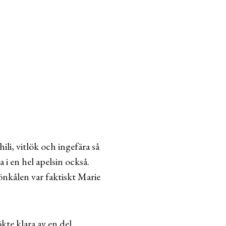
ili, vitlök och ingefära så
 i en hel apelsin också.
önkålen var faktiskt Marie
kte klara av en del