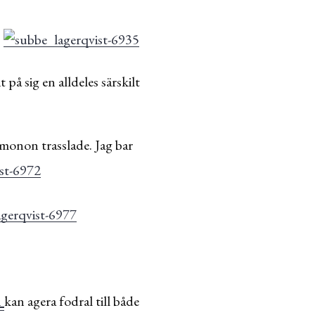
.
på sig en alldeles särskilt
imonon trasslade. Jag bar
n
kan agera fodral till både