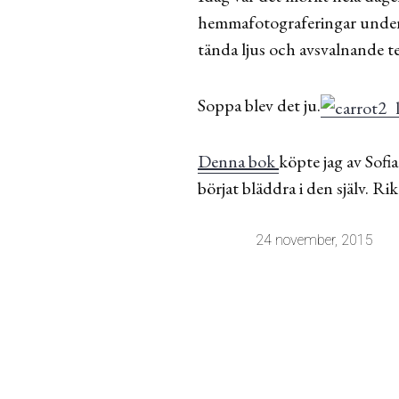
hemmafotograferingar under 
tända ljus och avsvalnande te
Soppa blev det ju.
Denna bok
köpte jag av Sof
börjat bläddra i den själv. Ri
24 november, 2015