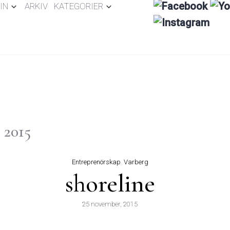
IN
ARKIV
KATEGORIER
 2015
Entreprenörskap
,
Varberg
shoreline
25 november, 2015