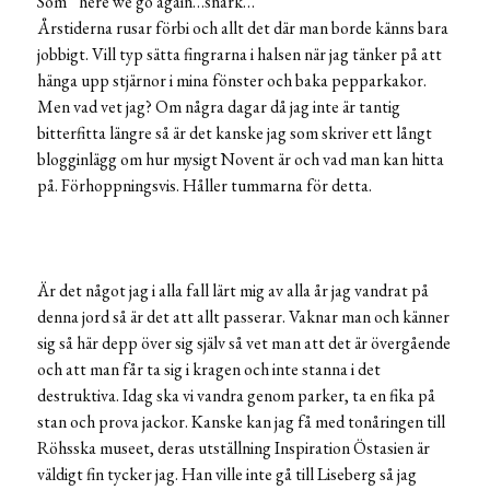
Som ”here we go again…snark…”
Årstiderna rusar förbi och allt det där man borde känns bara
jobbigt. Vill typ sätta fingrarna i halsen när jag tänker på att
hänga upp stjärnor i mina fönster och baka pepparkakor.
Men vad vet jag? Om några dagar då jag inte är tantig
bitterfitta längre så är det kanske jag som skriver ett långt
blogginlägg om hur mysigt Novent är och vad man kan hitta
på. Förhoppningsvis. Håller tummarna för detta.
Är det något jag i alla fall lärt mig av alla år jag vandrat på
denna jord så är det att allt passerar. Vaknar man och känner
sig så här depp över sig själv så vet man att det är övergående
och att man får ta sig i kragen och inte stanna i det
destruktiva. Idag ska vi vandra genom parker, ta en fika på
stan och prova jackor. Kanske kan jag få med tonåringen till
Röhsska museet, deras utställning Inspiration Östasien är
väldigt fin tycker jag. Han ville inte gå till Liseberg så jag