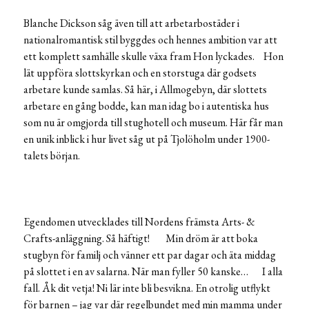
Blanche Dickson såg även till att arbetarbostäder i
nationalromantisk stil byggdes och hennes ambition var att
ett komplett samhälle skulle växa fram Hon lyckades. Hon
lät uppföra slottskyrkan och en storstuga där godsets
arbetare kunde samlas. Så här, i Allmogebyn, där slottets
arbetare en gång bodde, kan man idag bo i autentiska hus
som nu är omgjorda till stughotell och museum. Här får man
en unik inblick i hur livet såg ut på Tjolöholm under 1900-
talets början.
Egendomen utvecklades till Nordens främsta Arts- &
Crafts-anläggning. Så häftigt! Min dröm är att boka
stugbyn för familj och vänner ett par dagar och äta middag
på slottet i en av salarna. När man fyller 50 kanske… I alla
fall. Åk dit vetja! Ni lär inte bli besvikna. En otrolig utflykt
för barnen – jag var där regelbundet med min mamma under