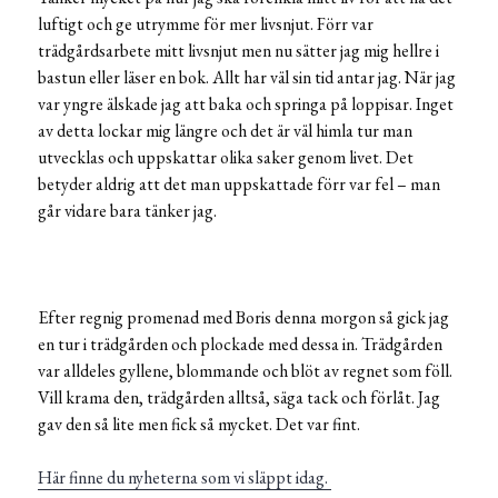
luftigt och ge utrymme för mer livsnjut. Förr var
trädgårdsarbete mitt livsnjut men nu sätter jag mig hellre i
bastun eller läser en bok. Allt har väl sin tid antar jag. När jag
var yngre älskade jag att baka och springa på loppisar. Inget
av detta lockar mig längre och det är väl himla tur man
utvecklas och uppskattar olika saker genom livet. Det
betyder aldrig att det man uppskattade förr var fel – man
går vidare bara tänker jag.
Efter regnig promenad med Boris denna morgon så gick jag
en tur i trädgården och plockade med dessa in. Trädgården
var alldeles gyllene, blommande och blöt av regnet som föll.
Vill krama den, trädgården alltså, säga tack och förlåt. Jag
gav den så lite men fick så mycket. Det var fint.
Här finne du nyheterna som vi släppt idag.