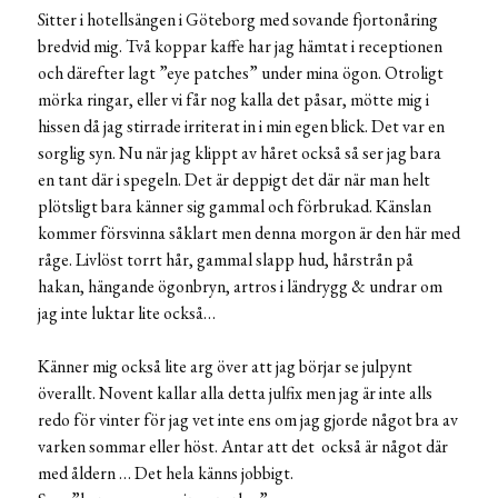
Sitter i hotellsängen i Göteborg med sovande fjortonåring
bredvid mig. Två koppar kaffe har jag hämtat i receptionen
och därefter lagt ”eye patches” under mina ögon. Otroligt
mörka ringar, eller vi får nog kalla det påsar, mötte mig i
hissen då jag stirrade irriterat in i min egen blick. Det var en
sorglig syn. Nu när jag klippt av håret också så ser jag bara
en tant där i spegeln. Det är deppigt det där när man helt
plötsligt bara känner sig gammal och förbrukad. Känslan
kommer försvinna såklart men denna morgon är den här med
råge. Livlöst torrt hår, gammal slapp hud, hårstrån på
hakan, hängande ögonbryn, artros i ländrygg & undrar om
jag inte luktar lite också…
Känner mig också lite arg över att jag börjar se julpynt
överallt. Novent kallar alla detta julfix men jag är inte alls
redo för vinter för jag vet inte ens om jag gjorde något bra av
varken sommar eller höst. Antar att det också är något där
med åldern … Det hela känns jobbigt.