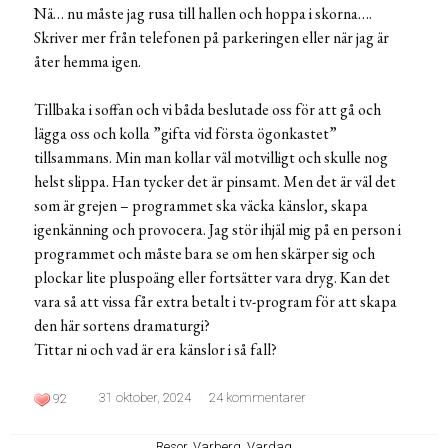
Nä… nu måste jag rusa till hallen och hoppa i skorna….
Skriver mer från telefonen på parkeringen eller när jag är
åter hemma igen.
Tillbaka i soffan och vi båda beslutade oss för att gå och
lägga oss och kolla ”gifta vid första ögonkastet”
tillsammans. Min man kollar väl motvilligt och skulle nog
helst slippa. Han tycker det är pinsamt. Men det är väl det
som är grejen – programmet ska väcka känslor, skapa
igenkänning och provocera. Jag stör ihjäl mig på en person i
programmet och måste bara se om hen skärper sig och
plockar lite pluspoäng eller fortsätter vara dryg. Kan det
vara så att vissa får extra betalt i tv-program för att skapa
den här sortens dramaturgi?
Tittar ni och vad är era känslor i så fall?
31 oktober, 2024
24 kommentarer
92
Resor
,
Varberg
,
Vardag