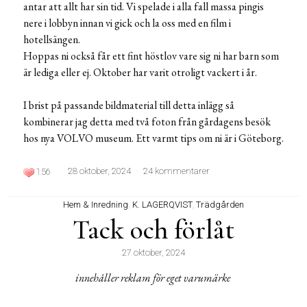
antar att allt har sin tid. Vi spelade i alla fall massa pingis
nere i lobbyn innan vi gick och la oss med en film i
hotellsängen.
Hoppas ni också får ett fint höstlov vare sig ni har barn som
är lediga eller ej. Oktober har varit otroligt vackert i år.
I brist på passande bildmaterial till detta inlägg så
kombinerar jag detta med två foton från gårdagens besök
hos nya VOLVO museum. Ett varmt tips om ni är i Göteborg.
28 oktober, 2024
24 kommentarer
156
Hem & Inredning
,
K. LAGERQVIST
,
Trädgården
Tack och förlåt
27 oktober, 2024
innehåller reklam för eget varumärke