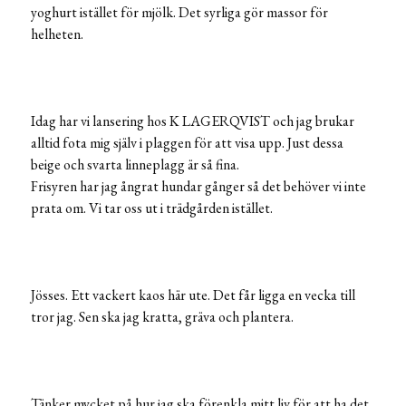
yoghurt istället för mjölk. Det syrliga gör massor för
helheten.
Idag har vi lansering hos K LAGERQVIST och jag brukar
alltid fota mig själv i plaggen för att visa upp. Just dessa
beige och svarta linneplagg är så fina.
Frisyren har jag ångrat hundar gånger så det behöver vi inte
prata om. Vi tar oss ut i trädgården istället.
Jösses. Ett vackert kaos här ute. Det får ligga en vecka till
tror jag. Sen ska jag kratta, gräva och plantera.
Tänker mycket på hur jag ska förenkla mitt liv för att ha det