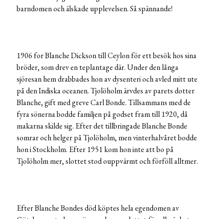
barndomen och älskade upplevelsen. Så spännande!
1906 for Blanche Dickson till Ceylon för ett besök hos sina
bröder, som drev en teplantage där. Under den långa
sjöresan hem drabbades hon av dysenteri och avled mitt ute
på den Indiska oceanen. Tjolöholm ärvdes av parets dotter
Blanche, gift med greve Carl Bonde. Tillsammans med de
fyra sönerna bodde familjen på godset fram till 1920, då
makarna skilde sig. Efter det tillbringade Blanche Bonde
somrar och helger på Tjolöholm, men vinterhalvåret bodde
hon i Stockholm. Efter 1951 kom hon inte att bo på
Tjolöholm mer, slottet stod ouppvärmt och förföll alltmer.
Efter Blanche Bondes död köptes hela egendomen av