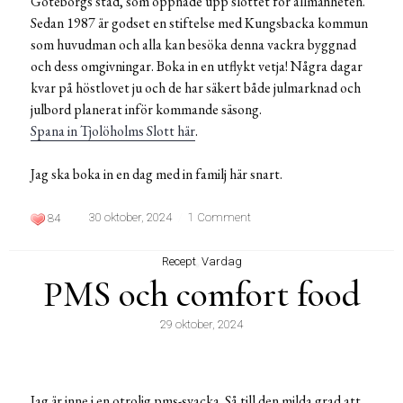
Göteborgs stad, som öppnade upp slottet för allmänheten.
Sedan 1987 är godset en stiftelse med Kungsbacka kommun
som huvudman och alla kan besöka denna vackra byggnad
och dess omgivningar. Boka in en utflykt vetja! Några dagar
kvar på höstlovet ju och de har säkert både julmarknad och
julbord planerat inför kommande säsong.
Spana in Tjolöholms Slott här
.
Jag ska boka in en dag med in familj här snart.
30 oktober, 2024
1 Comment
84
Recept
,
Vardag
PMS och comfort food
29 oktober, 2024
Jag är inne i en otrolig pms-svacka. Så till den milda grad att