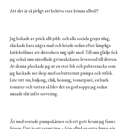
Att det är så jävligt att behöva vara kvinna alltså!?
Jag bokade av prick allt jobb och alla sociala grejer idag,
skickade bara några mail och letade sedan efter lämpliga
kärleksfilmer att distrahera mig själv med. Till min glädje fick
jag också min närodlade grönsakskasse levererad till dörren.
Av denna plockade jag ut en stor lök och palsternacka som
jag hackade ner ihop med en butternut pumpa och vitlök.
Lite vitt vin, buljong, chili, honung, tomatpuré, en burk
tomater och vatten så blev det en god soppa jag sedan
mixade slät inför servering.
Åt med rostade pumpakärnor och ett gott levain jag fann i
frysen. Det är ett varmt tips – köp alltid en extra limpa när