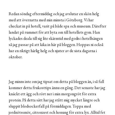
Redan söndag eftermiddag och jag avslutar en skön helg
med att övernatta med min minsta i Göteborg. Vi har
checkat in på hotell, varit på både spa och museum. Därefter
landat på rummet för att byta om till hotellets gym. Han
lyckades deala till sig lite skärmtid med godis i hotellsängen
så jag passar på att kika in här på bloggen. Hoppas ni också
har en riktigt härlig helg och njuter av de sista dagarna i
oktober.
Jag minns inte om jag tipsat om detta på bloggen än, i så fall
kommer detta frukosttips ännu en gång. Det senaste har jag
knäckt ett ägg och rört ner i min morgongröt för extra
protein. På detta sätt har jag stått mig mycket längre och
sluppit blodsockerfall på förmiddagen. Toppa med
jordnötssmör, citronzest och honung för extra lyx. Alltid fet