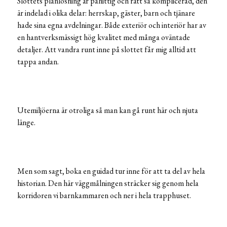
Slottets planlösning är påhittig och rätt så komplicerad, den
är indelad i olika delar: herrskap, gäster, barn och tjänare
hade sina egna avdelningar. Både exteriör och interiör har av
en hantverksmässigt hög kvalitet med många oväntade
detaljer. Att vandra runt inne på slottet får mig alltid att
tappa andan.
Utemiljöerna är otroliga så man kan gå runt här och njuta
länge.
Men som sagt, boka en guidad tur inne för att ta del av hela
historian. Den här väggmålningen sträcker sig genom hela
korridoren vi barnkammaren och ner i hela trapphuset.