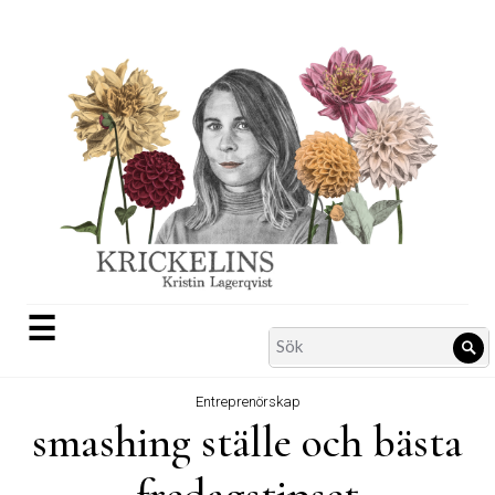
Skip
to
content
☰
Search
Sö
for:
Entreprenörskap
smashing ställe och bästa