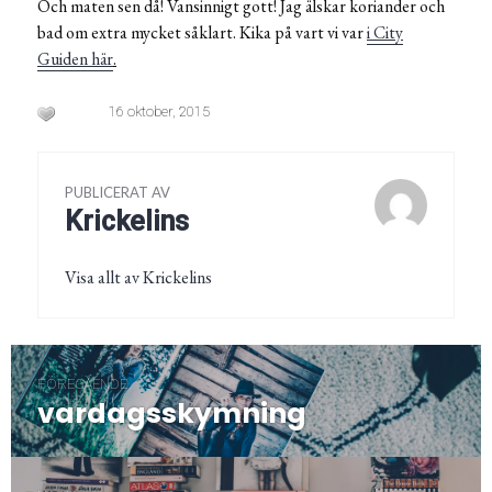
Och maten sen då! Vansinnigt gott! Jag älskar koriander och
bad om extra mycket såklart. Kika på vart vi var
i City
Guiden här
.
16 oktober, 2015
PUBLICERAT AV
Krickelins
Visa allt av Krickelins
Inläggsnavigering
FÖREGÅENDE
vardagsskymning
Föregående
post: