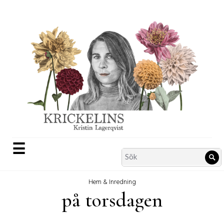
Skip
to
content
☰
Search
Sö
for:
Hem & Inredning
på torsdagen