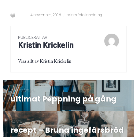
4 november, 2016
prints foto inredning
PUBLICERAT AV
Kristin Krickelin
Visa allt av Kristin Krickelin
Inläggsnavigering
FÖREGÅENDE
ultimat Peppning på gång
Föregående
post:
NÄSTA
recept – Bruna ingefärsbröd
Nästa
post: