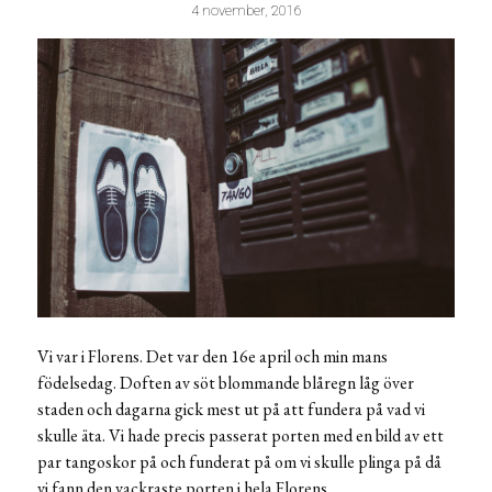
4 november, 2016
Vi var i Florens. Det var den 16e april och min mans
födelsedag. Doften av söt blommande blåregn låg över
staden och dagarna gick mest ut på att fundera på vad vi
skulle äta. Vi hade precis passerat porten med en bild av ett
par tangoskor på och funderat på om vi skulle plinga på då
vi fann den vackraste porten i hela Florens.