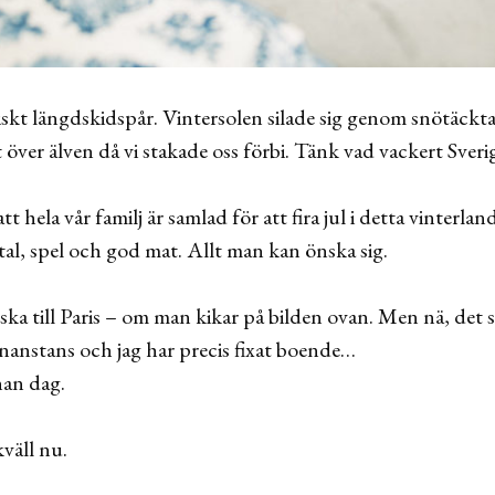
giskt längdskidspår. Vintersolen silade sig genom snötäckta
över älven då vi stakade oss förbi. Tänk vad vackert Sverig
 hela vår familj är samlad för att fira jul i detta vinterla
al, spel och god mat. Allt man kan önska sig.
ska till Paris – om man kikar på bilden ovan. Men nä, det ska
nanstans och jag har precis fixat boende…
nan dag.
väll nu.