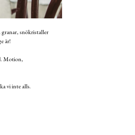
 granar, snökristaller
e är!
nd. Motion,
 vi inte alls.