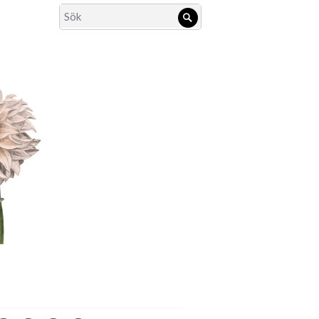
Search
Sök
for: