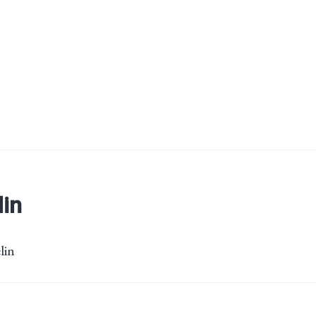
lin
lin