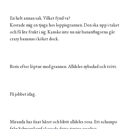
En helt annan sak. Vilket fynd va?
Kostade mig en tjuga hos loppisgrannen. Den ska upp i taket
och få lite frukt i sig. Kanske inte nu när bananflugorna går
crazy bananas i köket dock.
Boris efter löptur med grannen. Alldeles nybadad och trött.
På jobbet idag.
Miranda har fixat håret och blivit alldeles rosa. Ett schampo
från Schwarskopf
skapade detta tjusiga resultat.