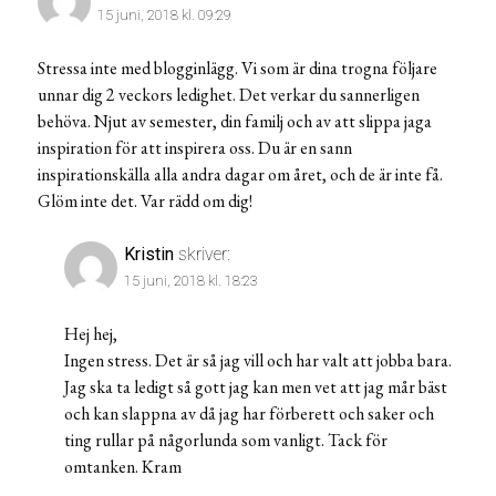
15 juni, 2018 kl. 09:29
Stressa inte med blogginlägg. Vi som är dina trogna följare
unnar dig 2 veckors ledighet. Det verkar du sannerligen
behöva. Njut av semester, din familj och av att slippa jaga
inspiration för att inspirera oss. Du är en sann
inspirationskälla alla andra dagar om året, och de är inte få.
Glöm inte det. Var rädd om dig!
Kristin
skriver:
15 juni, 2018 kl. 18:23
Hej hej,
Ingen stress. Det är så jag vill och har valt att jobba bara.
Jag ska ta ledigt så gott jag kan men vet att jag mår bäst
och kan slappna av då jag har förberett och saker och
ting rullar på någorlunda som vanligt. Tack för
omtanken. Kram