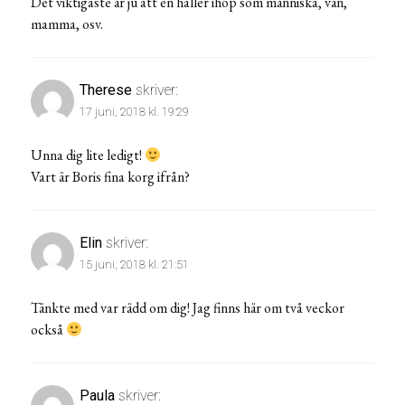
Det viktigaste är ju att en håller ihop som människa, vän,
mamma, osv.
Therese
skriver:
17 juni, 2018 kl. 19:29
Unna dig lite ledigt!
Vart är Boris fina korg ifrån?
Elin
skriver:
15 juni, 2018 kl. 21:51
Tänkte med var rädd om dig! Jag finns här om två veckor
också
Paula
skriver: