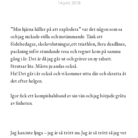
14 juni, 2018
”Min hjärna håller på att explodera” var det någon som sa
och jag nickade stilla och instämmande. Tänk att
födelsedagar, skolavslutningar,ett triathlon, flera deadlines,
packning inför stundande resa och regnet kom på samma
gång i år. Det är då jag går ut och gräver en ny rabatt.
Strutsar lite. Måste ju andas också.
Ha! Det går i år också och vi kommer sitta där och skratta åt
det efter helgen.
Igor fick ett kompishalsband av sin vän och jag började gråta
av finheten.
Jag kan inte ljuga – jag är så trött nu. Jag är så trött så jag vet