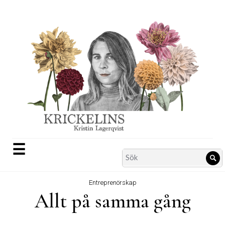
Skip
to
content
☰
Search
Sö
for:
Entreprenörskap
Allt på samma gång