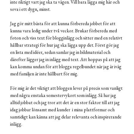
inte riktigt vart jag ska ta vägen. Vill bara lägga mig här och
sova i ett dygn, minst.
Jag gör mitt bästa för att kunna förbereda jobbet för att
kunna vara ledig under två veckor. Brukar förbereda med
foton och viss text för blogginlägg och sitter med en relativt
hållbar strategi för hur jag ska lägga upp det. Först gör jag
en lista med idéer, sedan samlar jag in bildmaterial och
därefter lägger jag in inlägg med text. Att hoppas på att jag
kan komma undan för att blogga regelbundet när jag är iväg
med familjen är inte hållbart för mig.
För mig är det viktigt att bloggen lever på precis som vanligt
med några enstaka semestervykort som inlägg. Så har jag
alltid jobbat och jag tror att det är en stor faktor till att jag
idag jobbar lönsamt med kunder i mina plattformar och
samtidigt kan känna att jag delar relevanta och inspirerande
inlägg.