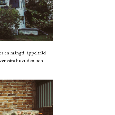
äxer en mängd äppelträd
 över våra huvuden och