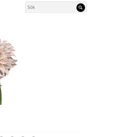
Search
Sök
for: