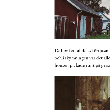
De bor i ett alldeles förtju
och i skymningen var det all
hönsen pickade runt på gräs