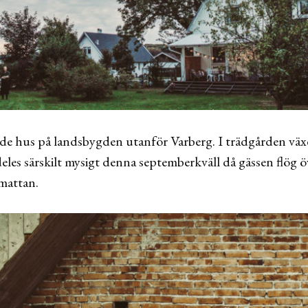
sande hus på landsbygden utanför Varberg. I trädgården v
deles särskilt mysigt denna septemberkväll då gässen flög
mattan.