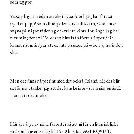
som jag gör.
Vissa plagg är redan otroligt hypade och jag har fått så
mycket pepp! Som alltid gäller först till kvarn, så om ni är
sugna på något råder jag er att inte vänta för länge. Jag har
fått mängder av DM om en blus från förra släppet från
kvinnor som ångrar att de inte passade på – och ja, nu är den
slut.
Men det finns något fint med det också. Ibland, när det blir
så för mig, tänker jag att det kanske inte var meningen ändå
– och att det är okej.
Här är några av mina favoriter så att ni får en liten inblick i
vad som lanseras idag kl. 15.00 hos
K LAGERQVIST
.