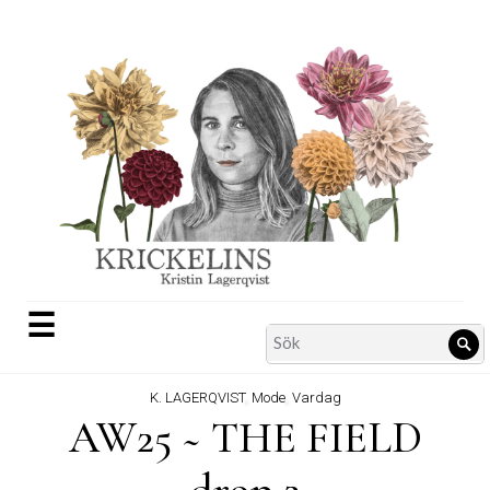
Skip
to
content
☰
Search
Sö
for:
K. LAGERQVIST
,
Mode
,
Vardag
AW25 ~ THE FIELD