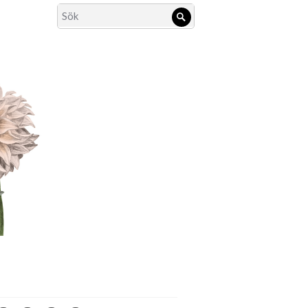
Search
Sök
for: