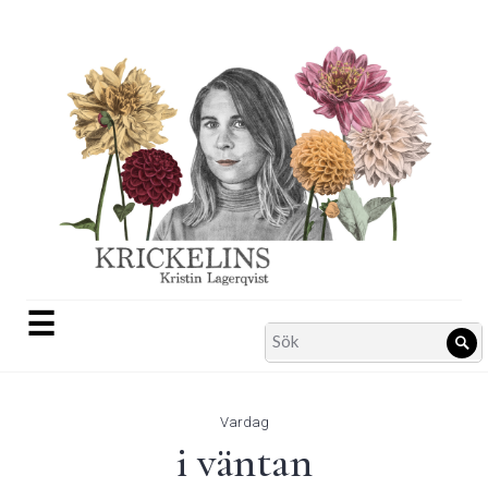
Skip
to
content
☰
Search
Sö
for:
Vardag
i väntan