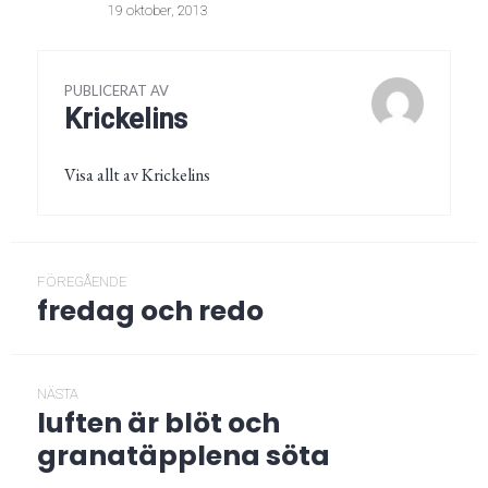
19 oktober, 2013
PUBLICERAT AV
Krickelins
Visa allt av Krickelins
Inläggsnavigering
FÖREGÅENDE
fredag och redo
Föregående
post:
NÄSTA
luften är blöt och
Nästa
post:
granatäpplena söta