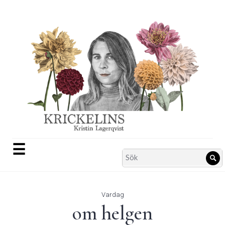
Skip
to
content
☰
Search
Sö
for:
Vardag
om helgen