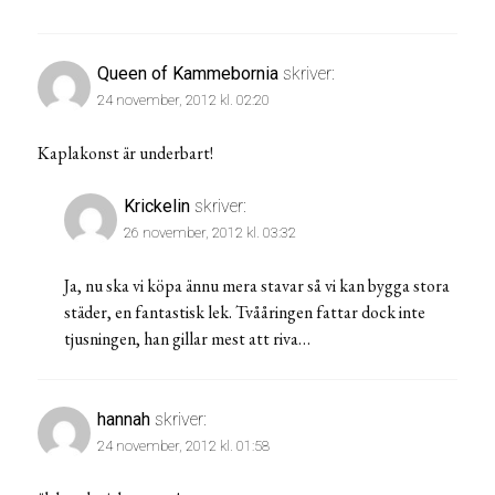
Queen of Kammebornia
skriver:
24 november, 2012 kl. 02:20
Kaplakonst är underbart!
Krickelin
skriver:
26 november, 2012 kl. 03:32
Ja, nu ska vi köpa ännu mera stavar så vi kan bygga stora
städer, en fantastisk lek. Tvååringen fattar dock inte
tjusningen, han gillar mest att riva…
hannah
skriver:
24 november, 2012 kl. 01:58