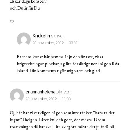
älskar dagiskonsten !
och Du är fin Du.
♡
Krickelin
skriver:
26 november, 2012 kl. 03:31
Barnens konst här hemma är ju den finaste, vissa
krigteckningar plockar jag lite försiktigt ner i någon låda
ibland. Din kommentar gör mig varm och glad.
enannanhelena
skriver:
23 november, 2012 kl. 11:33
Oj, här har vi verkligen någon som inte tänker ”bara ta det
lugnt” i helgen. Låter kul och gott, det mesta. Utom
toarivningen då kanske. Lite skitgöra måste det ju ändå bli