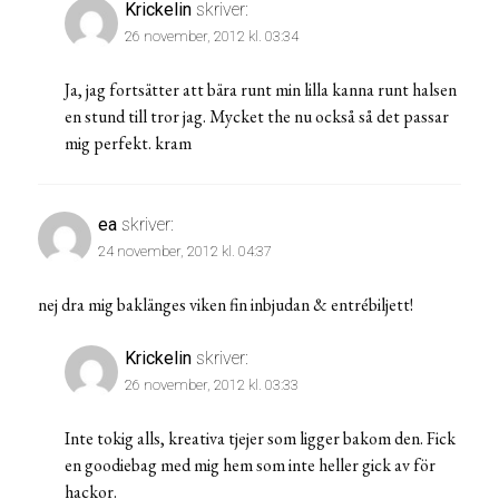
Krickelin
skriver:
26 november, 2012 kl. 03:34
Ja, jag fortsätter att bära runt min lilla kanna runt halsen
en stund till tror jag. Mycket the nu också så det passar
mig perfekt. kram
ea
skriver:
24 november, 2012 kl. 04:37
nej dra mig baklänges viken fin inbjudan & entrébiljett!
Krickelin
skriver:
26 november, 2012 kl. 03:33
Inte tokig alls, kreativa tjejer som ligger bakom den. Fick
en goodiebag med mig hem som inte heller gick av för
hackor.