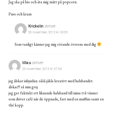
Jag ska på bio och äta mig mätt på popcorn.
Puss och kram
Krickelin
skriver:
26 november, 2012 kl. 03:29
Som vanligt känner jag mig rörande överens med dig
lilla.u
skriver:
23 november, 2012 kl. 07:54
jag älskar inbjudan. sååå jäkla kreativt med halsbandet.
älskar!!! så min grej.
jag gav faktiskt ett liknande halsband till mina två vänner
som driver café när de öppnade, fast med en muffins samt en
thé kopp.