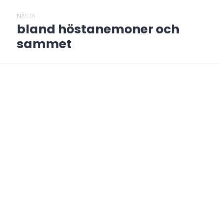
NÄSTA
bland höstanemoner och
Nästa
post:
sammet
/