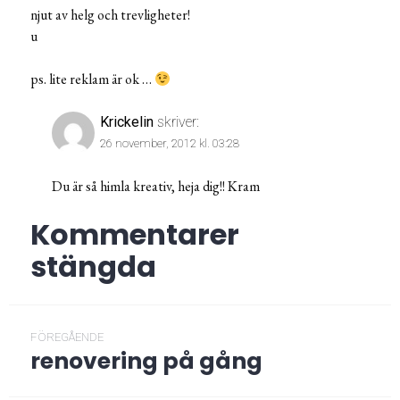
njut av helg och trevligheter!
u
ps. lite reklam är ok …
Krickelin
skriver:
26 november, 2012 kl. 03:28
Du är så himla kreativ, heja dig!! Kram
Kommentarer
stängda
Inläggsnavigering
FÖREGÅENDE
renovering på gång
Föregående
post: