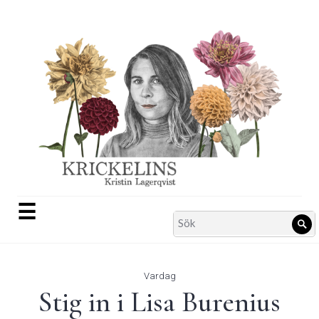
Skip
to
content
☰
Search
Sö
for:
Vardag
Stig in i Lisa Burenius