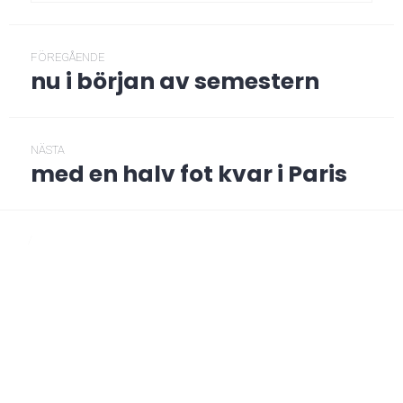
Inläggsnavigering
FÖREGÅENDE
nu i början av semestern
Föregående
post:
NÄSTA
med en halv fot kvar i Paris
Nästa
post:
/