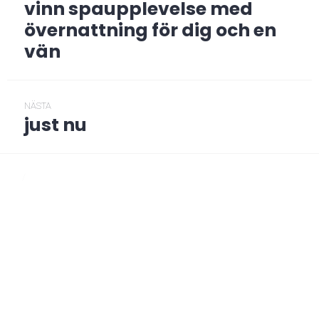
vinn spaupplevelse med
Föregående
post:
övernattning för dig och en
vän
NÄSTA
just nu
Nästa
post:
/