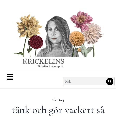
Skip
to
content
☰
Search
Sö
for:
Vardag
tänk och gör vackert så