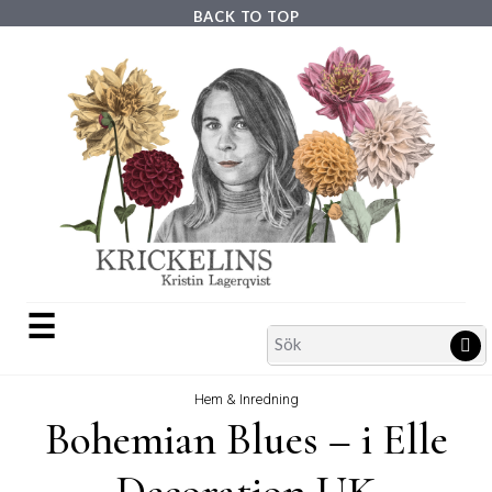
Skip
BACK TO TOP
to
content
☰
Search
Sö
for:
Hem & Inredning
Bohemian Blues – i Elle