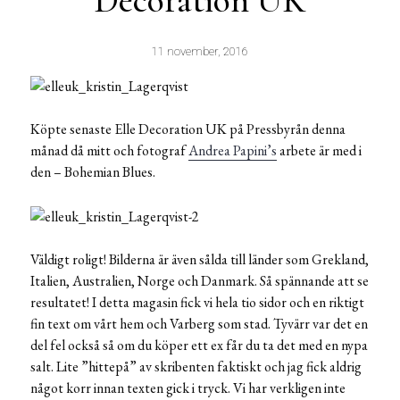
Decoration UK
11 november, 2016
Köpte senaste Elle Decoration UK på Pressbyrån denna
månad då mitt och fotograf
Andrea Papini’s
arbete är med i
den – Bohemian Blues.
Väldigt roligt! Bilderna är även sålda till länder som Grekland,
Italien, Australien, Norge och Danmark. Så spännande att se
resultatet! I detta magasin fick vi hela tio sidor och en riktigt
fin text om vårt hem och Varberg som stad. Tyvärr var det en
del fel också så om du köper ett ex får du ta det med en nypa
salt. Lite ”hittepå” av skribenten faktiskt och jag fick aldrig
något korr innan texten gick i tryck. Vi har verkligen inte