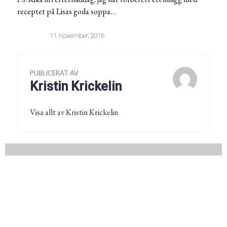
receptet på Lisas goda soppa…
11 november, 2016
PUBLICERAT AV
Kristin Krickelin
Visa allt av Kristin Krickelin
Inläggsnavigering
FÖREGÅENDE
Vackrast just nu
Föregående
post:
NÄSTA
Ärtsoppa hos Lisa
Nästa