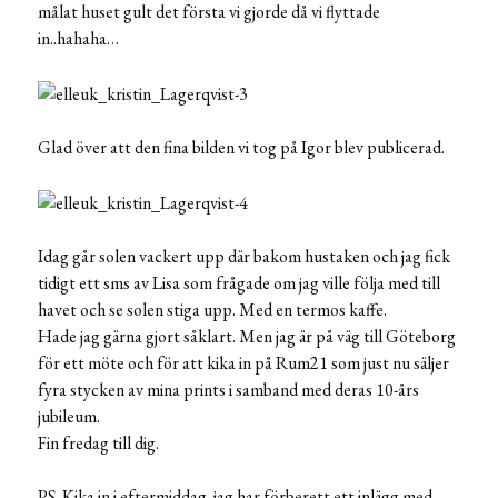
målat huset gult det första vi gjorde då vi flyttade
in..hahaha…
Glad över att den fina bilden vi tog på Igor blev publicerad.
Idag går solen vackert upp där bakom hustaken och jag fick
tidigt ett sms av Lisa som frågade om jag ville följa med till
havet och se solen stiga upp. Med en termos kaffe.
Hade jag gärna gjort såklart. Men jag är på väg till Göteborg
för ett möte och för att kika in på Rum21 som just nu säljer
fyra stycken av mina prints i samband med deras 10-års
jubileum.
Fin fredag till dig.
PS. Kika in i eftermiddag. jag har förberett ett inlägg med