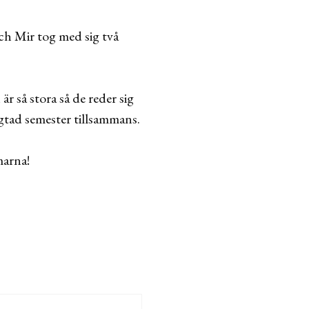
och Mir tog med sig två
r så stora så de reder sig
ngtad semester tillsammans.
marna!