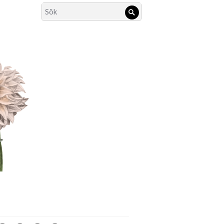
Search
Sök
for: