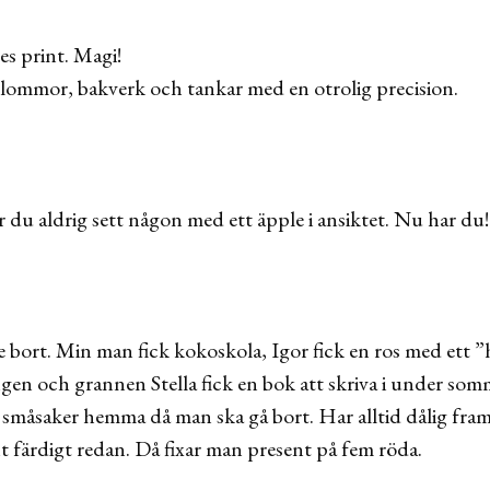
es print. Magi!
 blommor, bakverk och tankar med en otrolig precision.
r du aldrig sett någon med ett äpple i ansiktet. Nu har du
e bort. Min man fick kokoskola, Igor fick en ros med ett 
gen och grannen Stella fick en bok att skriva i under somm
småsaker hemma då man ska gå bort. Har alltid dålig fra
nt färdigt redan. Då fixar man present på fem röda.