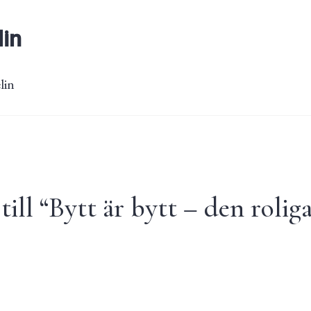
lin
lin
ill “
Bytt är bytt – den rolig