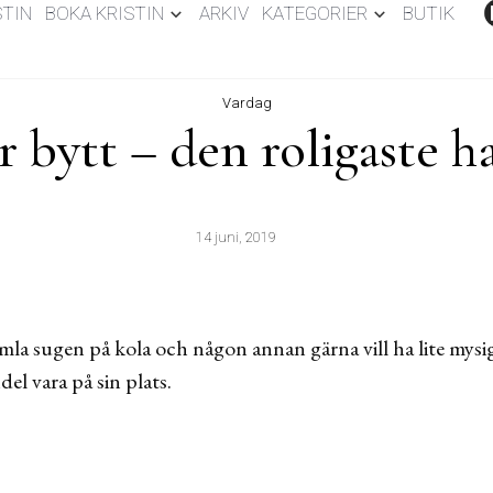
STIN
BOKA KRISTIN
ARKIV
KATEGORIER
BUTIK
Vardag
r bytt – den roligaste 
14 juni, 2019
mla sugen på kola och någon annan gärna vill ha lite mysiga
el vara på sin plats.