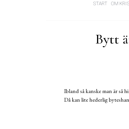
START
OM KRI
Bytt ä
Ibland så kanske man är så hi
Då kan lite hederlig byteshand