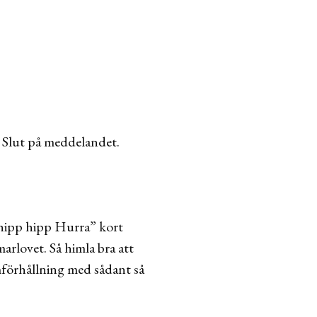
! Slut på meddelandet.
”hipp hipp Hurra” kort
arlovet. Så himla bra att
mförhållning med sådant så