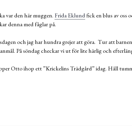
cka var den här muggen.
Frida Eklund
fick en blus av oss 
kar denna med fåglar på.
dagen och jag har hundra grejer att göra. Tur att barnen ä
nmål. På söndag checkar vi ut för lite härlig och efterlä
klipper Otto ihop ett ”Krickelins Trädgård” idag. Håll tum