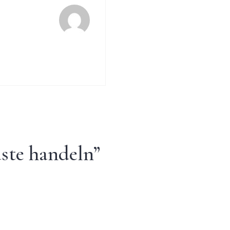
aste handeln
”