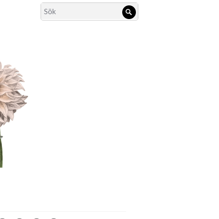
Search
Sök
for: