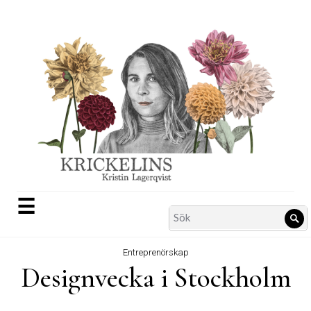
Skip
to
content
☰
Search
Sö
for:
Entreprenörskap
Designvecka i Stockholm