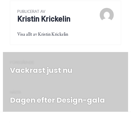
PUBLICERAT AV
Kristin Krickelin
Visa allt av Kristin Krickelin
Inläggsnavigering
FÖREGÅENDE
Vackrast just nu
Föregående
post:
NÄSTA
Dagen efter Design-gala
Nästa
post:
/