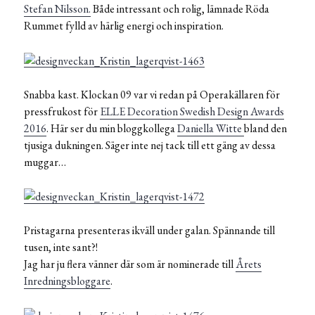
Stefan Nilsson.
Både intressant och rolig, lämnade Röda
Rummet fylld av härlig energi och inspiration.
Snabba kast. Klockan 09 var vi redan på Operakällaren för
pressfrukost för
ELLE Decoration Swedish Design Awards
2016
. Här ser du min bloggkollega
Daniella Witte
bland den
tjusiga dukningen. Säger inte nej tack till ett gäng av dessa
muggar…
Pristagarna presenteras ikväll under galan. Spännande till
tusen, inte sant?!
Jag har ju flera vänner där som är nominerade till
Årets
Inredningsbloggare
.