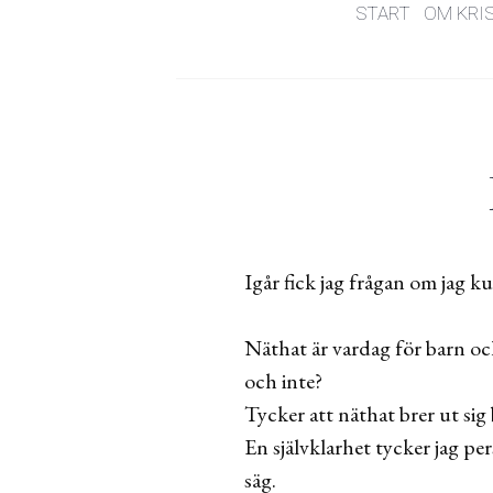
START
OM KRI
Igår fick jag frågan om jag ku
Näthat är vardag för barn oc
och inte?
Tycker att näthat brer ut si
En självklarhet tycker jag pe
säg.