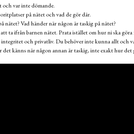
kt och var inte dömande.
voritplatser på nätet och vad de gör där.
 på nätet? Vad händer när någon är taskig på nätet?
tt ta ifrån barnen nätet. Prata istället om hur ni ska göra 
l integritet och privatliv. Du behöver inte kunna allt och 
r det känns när någon annan är taskig, inte exakt hur det gå