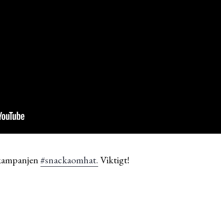
a kampanjen
#snackaomhat.
Viktigt!