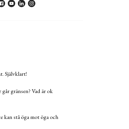
. Självklart!
r går gränsen? Vad är ok
nte kan stå öga mot öga och