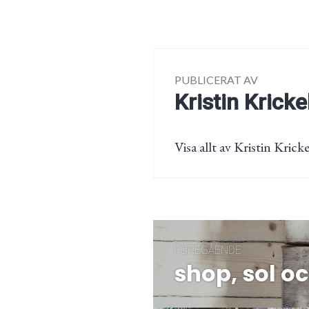
PUBLICERAT AV
Kristin Kricke
Visa allt av Kristin Kricke
Inläggsnaviger
FÖREGÅENDE
shop, sol o
Föregående
post: