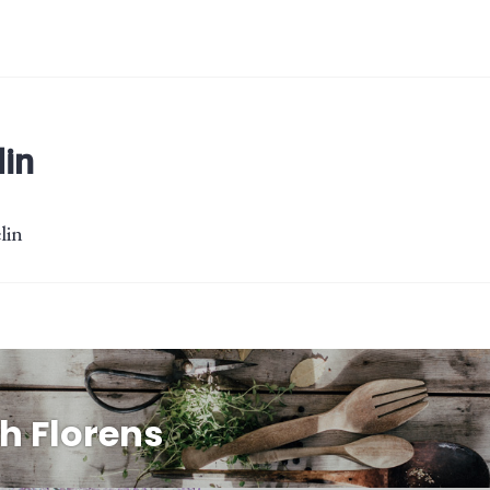
lin
lin
ing
ch Florens