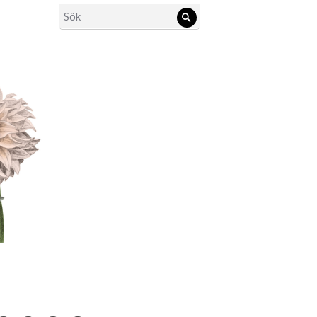
Search
Sök
for: