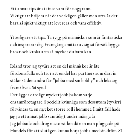
Ett annat tips är att inte vara för noggrann…
Viktigt att briljera när det verkligen gäller men ofta är det
bara så sjukt viktigt att leverera och vara effektiv.
Ytterligare ett tips. Ta rygg på människor som är fantastiska
och inspirerar dig. Framgång smittar av sig så försök bygga
broar och kroka arm så mycket du bara kan.
Ibland tror jag tyvärr att en del människor är lite
fördomsfulla och tror att en del har partners som drar in
stålar så den andra får ”jobba med sin hobby” och leka sig
fram i livet. Så synd.
Det ligger otroligt mycket jobb bakom varje
ensamföretagare. Speciellt kvinnliga som dessutom (tyvärr)
förväntas ta en mycket större roll i hemmet. I mitt fall hade
jag ju ett annat jobb samtidigt under många år.
Jag jobbade och drog in störst lön då min man pluggade på
Handels för att slutligen kunna börja jobba med sin dröm. Så