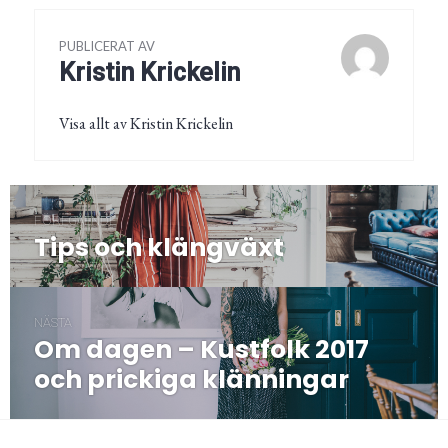
PUBLICERAT AV
Kristin Krickelin
Visa allt av Kristin Krickelin
Inläggsnavigering
FÖREGÅENDE
Tips och klängväxt
Föregående
post:
NÄSTA
Om dagen – Kustfolk 2017
Nästa
post:
och prickiga klänningar