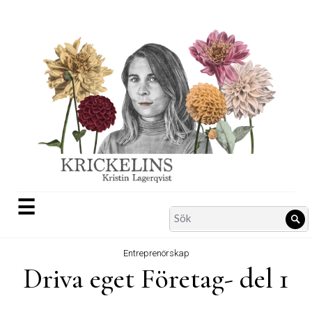
Skip
to
content
☰
Search
Sö
for:
Entreprenörskap
Driva eget Företag- del 1