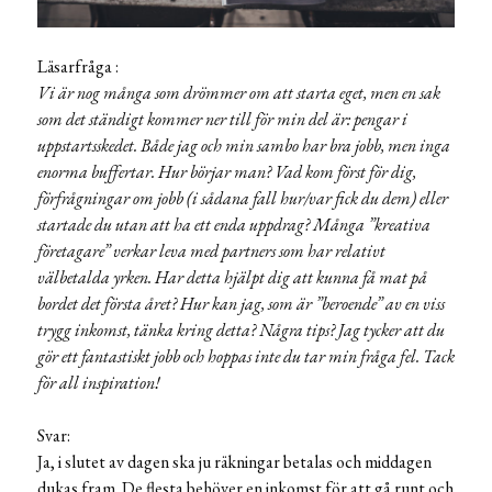
Läsarfråga :
Vi är nog många som drömmer om att starta eget, men en sak
som det ständigt kommer ner till för min del är: pengar i
uppstartsskedet. Både jag och min sambo har bra jobb, men inga
enorma buffertar.
Hur börjar man? Vad kom först för dig,
förfrågningar om jobb (i sådana fall hur/var fick du dem) eller
startade du utan att ha ett enda uppdrag? Många ”kreativa
företagare” verkar leva med partners som har relativt
välbetalda yrken. Har detta hjälpt dig att kunna få mat på
bordet det första året? Hur kan jag, som är ”beroende” av en viss
trygg inkomst, tänka kring detta? Några tips? Jag tycker att du
gör ett fantastiskt jobb och hoppas inte du tar min fråga fel. Tack
för all inspiration!
Svar:
Ja, i slutet av dagen ska ju räkningar betalas och middagen
dukas fram. De flesta behöver en inkomst för att gå runt och