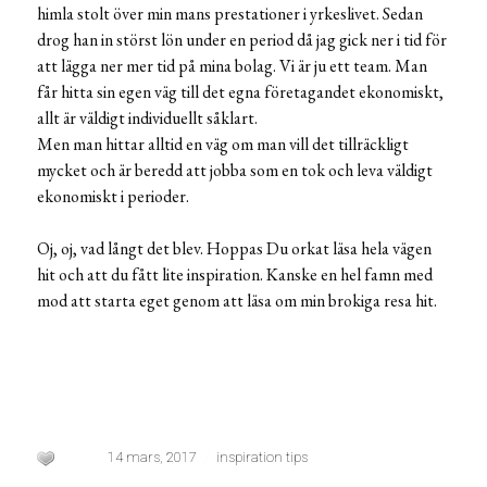
himla stolt över min mans prestationer i yrkeslivet. Sedan
drog han in störst lön under en period då jag gick ner i tid för
att lägga ner mer tid på mina bolag. Vi är ju ett team. Man
får hitta sin egen väg till det egna företagandet ekonomiskt,
allt är väldigt individuellt såklart.
Men man hittar alltid en väg om man vill det tillräckligt
mycket och är beredd att jobba som en tok och leva väldigt
ekonomiskt i perioder.
Oj, oj, vad långt det blev. Hoppas Du orkat läsa hela vägen
hit och att du fått lite inspiration. Kanske en hel famn med
mod att starta eget genom att läsa om min brokiga resa hit.
14 mars, 2017
inspiration tips