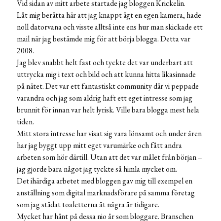
Vid sidan av mitt arbete startade jag bloggen Krickelin.
Låt mig berätta här att jag knappt ägt en egen kamera, hade
noll datorvana och visste alltså inte ens hur man skickade ett
mail när jag bestämde mig för att börja blogga. Detta var
2008.
Jag blev snabbt helt fast och tyckte det var underbart att
uttrycka mig i text och bild och att kunna hitta likasinnade
på nätet. Det var ett fantastiskt community där vi peppade
varandra och jag som aldrig haft ett eget intresse som jag
brunnit för innan var helt lyrisk. Ville bara blogga mest hela
tiden.
Mitt stora intresse har visat sig vara lönsamt och under åren
har jag byggt upp mitt eget varumärke och fått andra
arbeten som hör därtill. Utan att det var målet från början –
jag gjorde bara något jag tyckte så himla mycket om.
Det ihärdiga arbetet med bloggen gav mig till exempel en
anställning som digital marknadsförare på samma företag
som jag städat toaletterna åt några år tidigare.
Mycket har hänt på dessa nio år som bloggare. Branschen