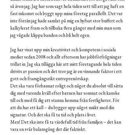
så även jag. Jag har som sagt hela tiden sett till att jag haft en
fast inkomst och byggt upp mina företag parallellt. Det var
inte förrän jag hade samlat på mig en hyfsat stor buffert och
kalkylerat fram och tillbaka flera gånger med min man som
jag vågade klippa banden och bli helt egen.
Jag har visat upp min kreativitet och kompetens i sociala
medier sedan 2008 och allt eftersom har jobbförfrågningar
trillat in. Jag ska tillägga här att mitt företagande hela tiden
drivits av passion och det tror jag är en vinnande faktor i ett
gott och framgångsrikt entreprenörskap.
Det ska vara förbannat roligt och något du absolut vill sätta
dig med varenda kväll efter barnen har somnat och kanske
till och med få dig att stanna hemma från festligheter. För
att du har ett kall – du bygger upp något unikt med din
signatur. Och det ska få ta tid och plats i livet.
Men! Det ska inte få ta värdefull tid från familjen – det kan
vara en svår balansgång det där faktiskt.