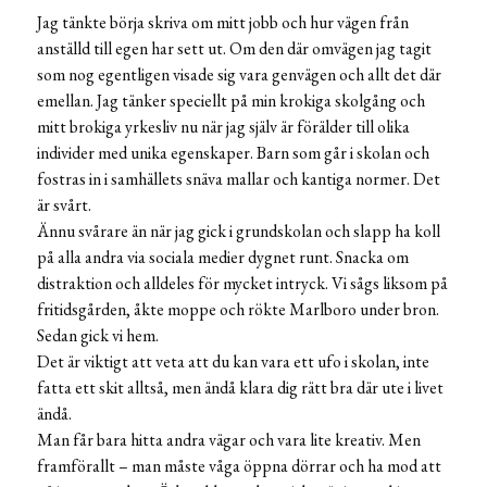
Jag tänkte börja skriva om mitt jobb och hur vägen från
anställd till egen har sett ut. Om den där omvägen jag tagit
som nog egentligen visade sig vara genvägen och allt det där
emellan. Jag tänker speciellt på min krokiga skolgång och
mitt brokiga yrkesliv nu när jag själv är förälder till olika
individer med unika egenskaper. Barn som går i skolan och
fostras in i samhällets snäva mallar och kantiga normer. Det
är svårt.
Ännu svårare än när jag gick i grundskolan och slapp ha koll
på alla andra via sociala medier dygnet runt. Snacka om
distraktion och alldeles för mycket intryck. Vi sågs liksom på
fritidsgården, åkte moppe och rökte Marlboro under bron.
Sedan gick vi hem.
Det är viktigt att veta att du kan vara ett ufo i skolan, inte
fatta ett skit alltså, men ändå klara dig rätt bra där ute i livet
ändå.
Man får bara hitta andra vägar och vara lite kreativ. Men
framförallt – man måste våga öppna dörrar och ha mod att