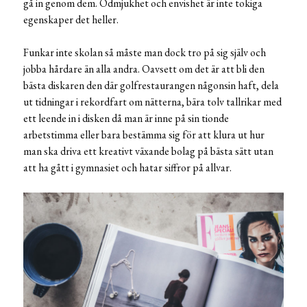
gå in genom dem. Ödmjukhet och envishet är inte tokiga
egenskaper det heller.
Funkar inte skolan så måste man dock tro på sig själv och
jobba hårdare än alla andra. Oavsett om det är att bli den
bästa diskaren den där golfrestaurangen någonsin haft, dela
ut tidningar i rekordfart om nätterna, bära tolv tallrikar med
ett leende in i disken då man är inne på sin tionde
arbetstimma eller bara bestämma sig för att klura ut hur
man ska driva ett kreativt växande bolag på bästa sätt utan
att ha gått i gymnasiet och hatar siffror på allvar.