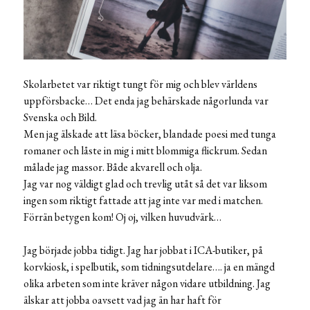
Skolarbetet var riktigt tungt för mig och blev världens
uppförsbacke… Det enda jag behärskade någorlunda var
Svenska och Bild.
Men jag älskade att läsa böcker, blandade poesi med tunga
romaner och låste in mig i mitt blommiga flickrum. Sedan
målade jag massor. Både akvarell och olja.
Jag var nog väldigt glad och trevlig utåt så det var liksom
ingen som riktigt fattade att jag inte var med i matchen.
Förrän betygen kom! Oj oj, vilken huvudvärk…
Jag började jobba tidigt. Jag har jobbat i ICA-butiker, på
korvkiosk, i spelbutik, som tidningsutdelare…. ja en mängd
olika arbeten som inte kräver någon vidare utbildning. Jag
älskar att jobba oavsett vad jag än har haft för