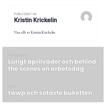
PUBLICERAT AV
Kristin Krickelin
Visa allt av Kristin Krickelin
Inläggsnavigering
FÖREGÅENDE
Lurigt aprilväder och behind
Föregående
post:
the scenes en arbetsdag
NÄSTA
twwp och sötaste buketten
Nästa
post: