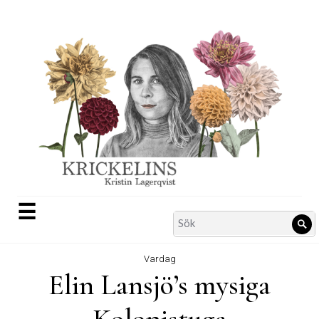
Skip
to
content
☰
Search
Sö
for:
Vardag
Elin Lansjö’s mysiga