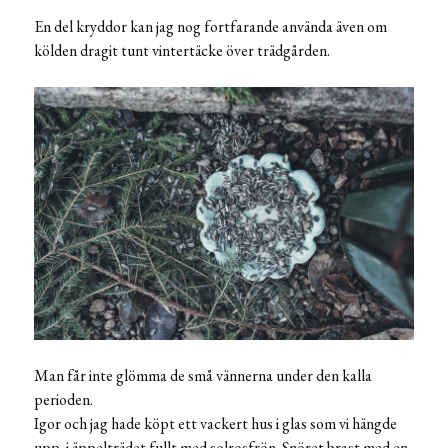
En del kryddor kan jag nog fortfarande använda även om
kölden dragit tunt vintertäcke över trädgården.
Man får inte glömma de små vännerna under den kalla
perioden.
Igor och jag hade köpt ett vackert hus i glas som vi hängde
upp i äppelträdet fullt med solrosfrön. Snöret brast med en