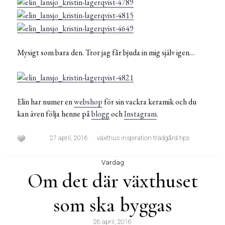
Mysigt som bara den. Tror jag får bjuda in mig själv igen…
Elin har numer en
webshop
för sin vackra keramik och du
kan även följa henne på
blogg
och
Instagram
.
27 april, 2016
växthus inspiration trädgård tips
Vardag
Om det där växthuset
som ska byggas
26 april, 2016