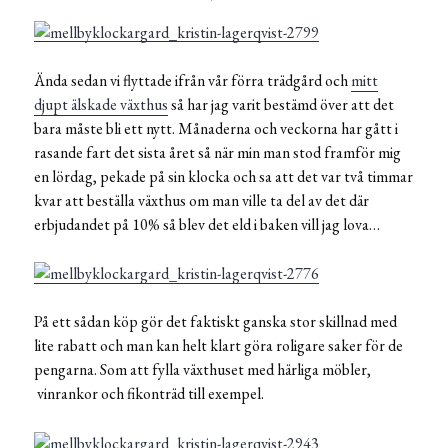
Ända sedan vi flyttade ifrån vår förra trädgård och
mitt
djupt älskade växthus
så har jag varit bestämd över att det
bara måste bli ett nytt. Månaderna och veckorna har gått i
rasande fart det sista året så när min man stod framför mig
en lördag, pekade på sin klocka och sa att det var två timmar
kvar att beställa växthus om man ville ta del av det där
erbjudandet på 10% så blev det eld i baken vill jag lova…
På ett sådan köp gör det faktiskt ganska stor skillnad med
lite rabatt och man kan helt klart göra roligare saker för de
pengarna. Som att fylla växthuset med härliga möbler,
vinrankor och fikonträd till exempel.