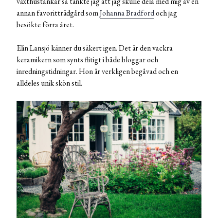
växthustankar så tänkte jag att jag skulle dela med mig av en
annan favoritträdgård som
Johanna Bradford
och jag
besökte förra året.
Elin Lansjö känner du säkert igen. Det är den vackra
keramikern som synts flitigt i både bloggar och
inredningstidningar. Hon är verkligen begåvad och en
alldeles unik skön stil.