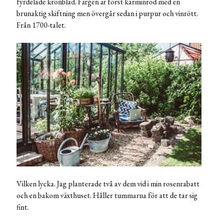
fyrdelade kronblad. Färgen är först karminröd med en
brunaktig skiftning men övergår sedan i purpur och vinrött.
Från 1700-talet.
Vilken lycka. Jag planterade två av dem vid i min rosenrabatt
och en bakom växthuset. Håller tummarna för att de tar sig
fint.