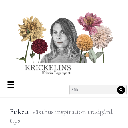
Skip
to
content
☰
Search
Sö
for:
Etikett:
växthus inspiration trädgård
tips