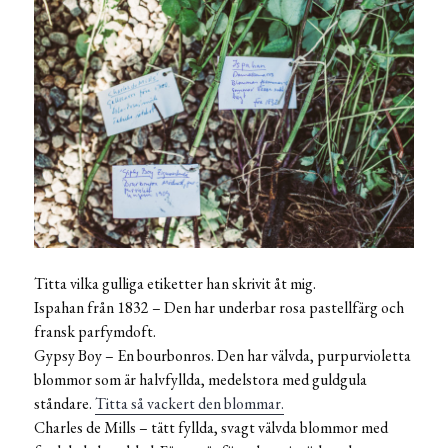
Titta vilka gulliga etiketter han skrivit åt mig.
Ispahan från 1832 – Den har underbar rosa pastellfärg och
fransk parfymdoft.
Gypsy Boy – En bourbonros. Den har välvda, purpurvioletta
blommor som är halvfyllda, medelstora med guldgula
ståndare.
Titta så vackert den blommar.
Charles de Mills – tätt fyllda, svagt välvda blommor med