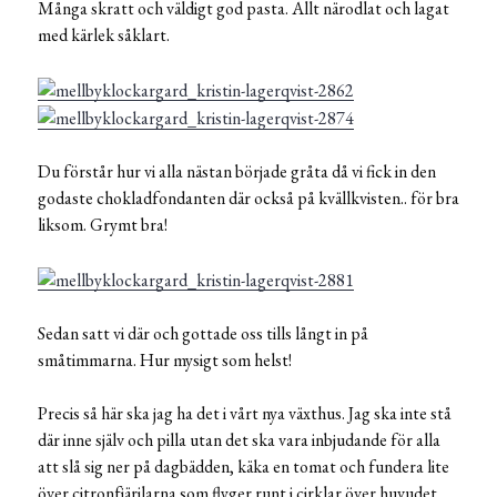
Många skratt och väldigt god pasta. Allt närodlat och lagat
med kärlek såklart.
Du förstår hur vi alla nästan började gråta då vi fick in den
godaste chokladfondanten där också på kvällkvisten.. för bra
liksom. Grymt bra!
Sedan satt vi där och gottade oss tills långt in på
småtimmarna. Hur mysigt som helst!
Precis så här ska jag ha det i vårt nya växthus. Jag ska inte stå
där inne själv och pilla utan det ska vara inbjudande för alla
att slå sig ner på dagbädden, käka en tomat och fundera lite
över citronfjärilarna som flyger runt i cirklar över huvudet.