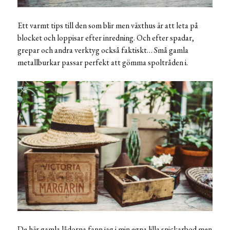
Ett varmt tips till den som blir men växthus är att leta på
blocket och loppisar efter inredning. Och efter spadar,
grepar och andra verktyg också faktiskt… Små gamla
metallburkar passar perfekt att gömma spoltråden i.
De här gamla lådorna fann jag i min egna lilla snickarbod men