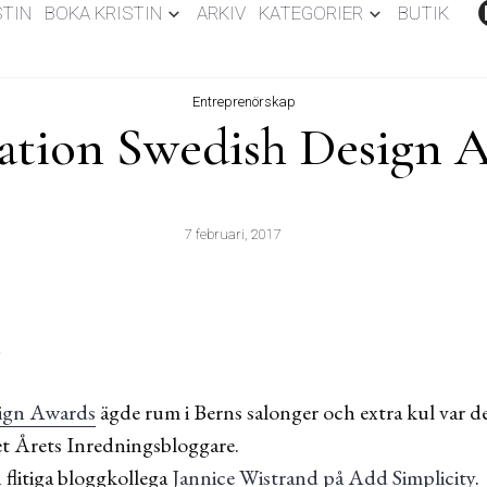
STIN
BOKA KRISTIN
ARKIV
KATEGORIER
BUTIK
Entreprenörskap
ation Swedish Design 
7 februari, 2017
!
sign Awards
ägde rum i Berns salonger och extra kul var det
set Årets Inredningsbloggare.
n flitiga bloggkollega
Jannice Wistrand på Add Simplicity
.