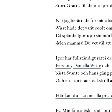
Stort Grattis till denna spru
När jag berättade för mina bar
-Visst hade det varit coolt 
Då spände Igor upp sin mörka
-Men mamma! Du vet väl att de
Igor har fullständigt rätt i 
Persson
,
Daniella Witte
och j
bästa Svante och hans gäng p
Och ett stort tack också till 
Här kan du läsa om alla prist
Ps. Min fantastiska röda out