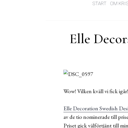
START
OM KRI
Elle Decor
Wow! Vilken kväll vi fick igår
Elle Decoration Swedish De
av de tio nominerade till pri
Priset gick välförtjänt till mi