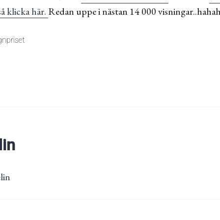
å klicka här.
Redan uppe i nästan 14 000 visningar..hah
gnpriset
lin
lin