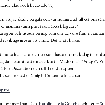
dlande glada och begåvade tjej!
n att jag skulle på gala och var nominerad till ett pris så sa
om er mamma vann priset som årets bloggare?
 ögon och tittade på mig som om jag vore från en annan 
t viktiga inte är att vinna. Det är att ha kul!
det mesta han säger och tre som hade enormt kul igår ser du
ag dansade så fötterna värkte till Madonna’s ”Vouge”. Vilke
å Elle Decoration och till Trendgruppen.
alla som röstade på mig inför denna fina afton!
agare.
fit kommer från bästa
Karoline de la Concha
och det är
St