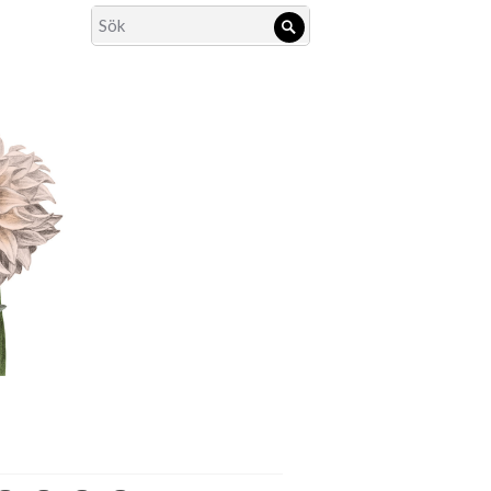
Search
Sök
for: