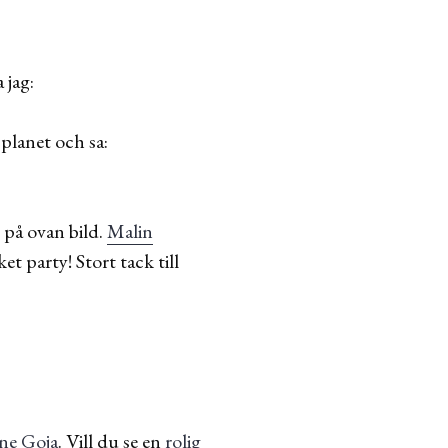
 jag:
planet och sa:
 på ovan bild.
Malin
t party! Stort tack till
ine Goja
. Vill du se en
rolig