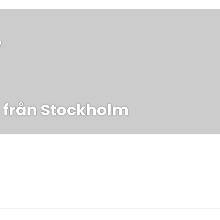
ing
7
 från Stockholm