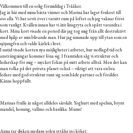
Välkommen till en solig förmiddag i Tvååker.
Jag är här med mina bästa vänner och Marina har lagat frukost till
oss alla. Vi har sovit över i varsitt rum på loftet och jag vaknar först
som vanligt. Kvällen innan har vi ätit linsgryta och spått varandra i
kort. Mina kort visade en period där jag tog mig från allt destruktivt
med hjälp av min blivande man. Hur jag simmade upp till ytan som en
sjöjungfru och valde kärlek i livet.
I nutid visade korten nya möjligheter i arbetet, hur nedlagd tid och
ansträngningar kommer löna sig. I framtiden såg vi struktur och
ledarskap för mig – mycket fokus på mitt arbete alltså. Men det kan
man tolka på det privata planet också – viktigt att vara en bra
ledare med god struktur runt sig som både partner och förälder.
Känns hoppfullt.
Marinas frulle är något alldeles särskilt. Yoghurt med apelsin, brynt
mandel, honung, vallmo och basilika. Mums!
Anna tar disken medans solen strålar in i köket.