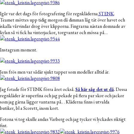
Igår var det dags för fotografering för regnkläderna
STENK
.
Teamet möttes upp tidig morgon då dimman låg tät över havet och
iskalla vårvindar drog över klipporna. Fingrarna nästan domnade av
kylan så vi fick ha vinterjackor, torgvantar och mössa på…
Instagram moment.
Jens frös men var sådär sjukt tapper som modeller alltid är.
Jag fotade för STENK förra året också.
Så här såg det ut då
.
Dessa
regnkläder är superfina och jag pekade på flera par skor och jackor
som jag gärna lägger vantarna på.. . Kläderna finns i utvalda
butiker, bl a Scorett, inom kort.
Fotona vi tog skulle andas Varberg och jag tycker vi lyckades riktigt
fint.