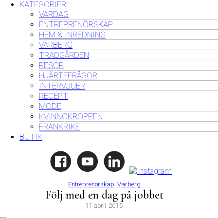
KATEGORIER
VARDAG
ENTREPRENÖRSKAP
HEM & INREDNING
VARBERG
TRÄDGÅRDEN
RESOR
HJÄRTEFRÅGOR
INTERVJUER
RECEPT
MODE
KVINNOKROPPEN
FRANKRIKE
BUTIK
Entreprenörskap
,
Varberg
Följ med en dag på jobbet
11 april, 2015