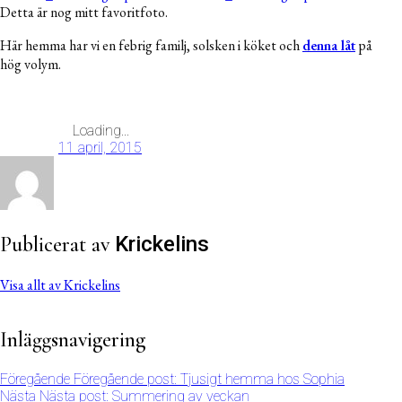
Detta är nog mitt favoritfoto.
Här hemma har vi en febrig familj, solsken i köket och
denna låt
på
hög volym.
Loading...
11 april, 2015
Publicerat av
Krickelins
Visa allt av Krickelins
Inläggsnavigering
Föregående
Föregående post:
Tjusigt hemma hos Sophia
Nästa
Nästa post:
Summering av veckan