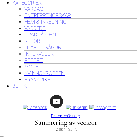
KATEGORIER
VARDAG
ENTREPRENÖRSKAP
HEM & INREDNING
VARBERG
TRÄDGÅRDEN
RESOR
HJÄRTEFRÅGOR
INTERVJUER
RECEPT
MODE
KVINNOKROPPEN
FRANKRIKE
BUTIK
Entreprenörskap
Summering av veckan
12 april, 2015