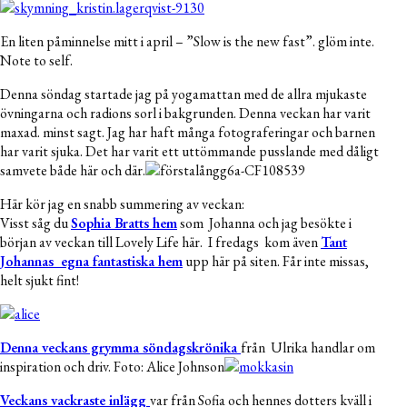
En liten påminnelse mitt i april – ”Slow is the new fast”. glöm inte.
Note to self.
Denna söndag startade jag på yogamattan med de allra mjukaste
övningarna och radions sorl i bakgrunden. Denna veckan har varit
maxad. minst sagt. Jag har haft många fotograferingar och barnen
har varit sjuka. Det har varit ett uttömmande pusslande med dåligt
samvete både här och där.
Här kör jag en snabb summering av veckan:
Visst såg du
Sophia Bratts hem
som Johanna och jag besökte i
början av veckan till Lovely Life här. I fredags kom även
Tant
Johannas egna fantastiska hem
upp här på siten. Får inte missas,
helt sjukt fint!
Denna veckans grymma söndagskrönika
från Ulrika handlar om
inspiration och driv. Foto: Alice Johnson
Veckans vackraste inlägg
var från Sofia och hennes dotters kväll i