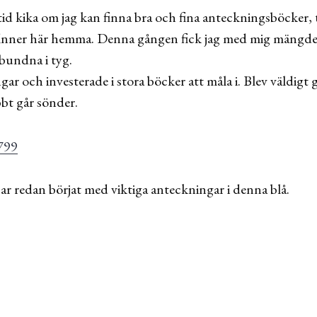
lltid kika om jag kan finna bra och fina anteckningsböcker,
finner här hemma. Denna gången fick jag med mig mängder a
bundna i tyg.
r och investerade i stora böcker att måla i. Blev väldigt g
bbt går sönder.
Har redan börjat med viktiga anteckningar i denna blå.