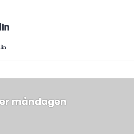
lin
lin
ing
er måndagen