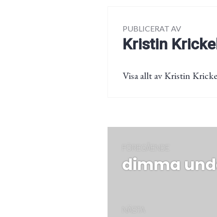
PUBLICERAT AV
Kristin Kricke
Visa allt av Kristin Kricke
Inläggsnaviger
FÖREGÅENDE
dimma und
Föregående
post:
NÄSTA