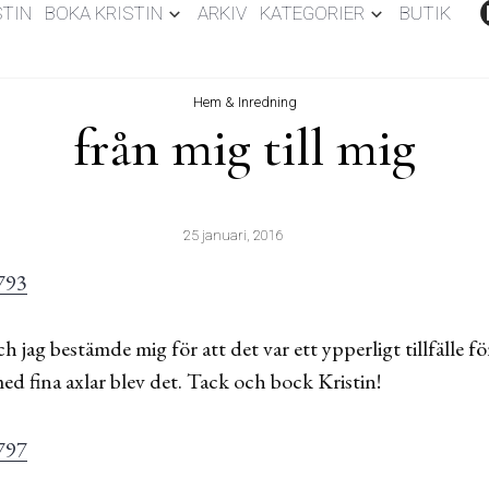
STIN
BOKA KRISTIN
ARKIV
KATEGORIER
BUTIK
Hem & Inredning
från mig till mig
25 januari, 2016
 jag bestämde mig för att det var ett ypperligt tillfälle fö
ed fina axlar blev det. Tack och bock Kristin!