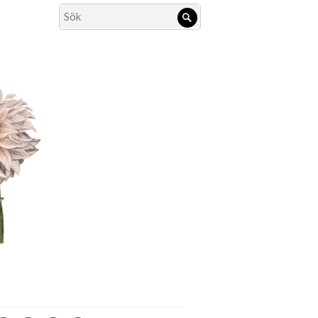
Search
Sök
for: