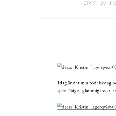
START
OM KRI
Idag är det min födelsedag och
själv. Något glammigt svart m