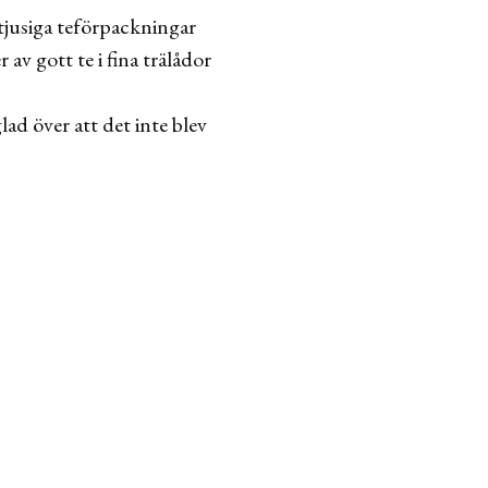
 tjusiga teförpackningar
v gott te i fina trälådor
lad över att det inte blev