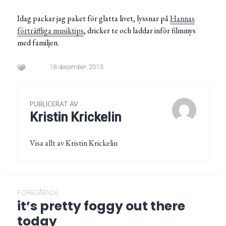
Idag packar jag paket för glatta livet, lyssnar på
Hannas
förträffliga musiktips
,
dricker te och laddar inför filmmys
med familjen.
18 december, 2015
PUBLICERAT AV
Kristin Krickelin
Visa allt av Kristin Krickelin
Inläggsnavigering
FÖREGÅENDE
it’s pretty foggy out there
Föregående
post:
today