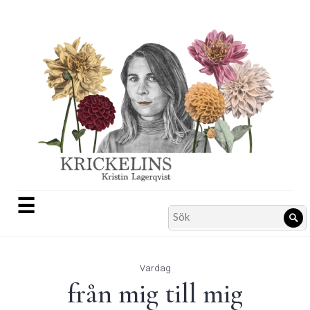
Skip
to
content
☰
Search
Sö
for:
Vardag
från mig till mig