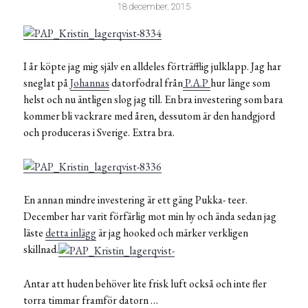
18 december, 2015
I år köpte jag mig själv en alldeles förträfflig julklapp. Jag har
sneglat på
Johannas
datorfodral från
P.A.P
hur länge som
helst och nu äntligen slog jag till. En bra investering som bara
kommer bli vackrare med åren, dessutom är den handgjord
och produceras i Sverige. Extra bra.
En annan mindre investering är ett gäng Pukka- teer.
December har varit förfärlig mot min hy och ända sedan jag
läste
detta inlägg
är jag hooked och märker verkligen
skillnad.
Antar att huden behöver lite frisk luft också och inte fler
torra timmar framför datorn …