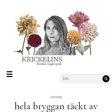
Skip
to
content
☰
Search
Sö
for:
Vardag
hela bryggan täckt av